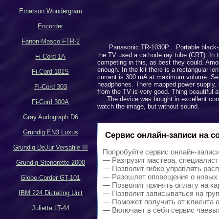
Emerson Wondergram
Encorder
Fanon-Masco FTR-2
Panasonic TR-1030P. Portable black-and
the TV used a cathode ray tube (CRT). In t
Fi-Cord 1A
competing in this, as best they could. Amon
enough. In the kit there is a rectangular l
Fi-Cord 101S
current is 300 mA at maximum volume.
Se
headphones. There mapped power supply. On
Fi-Cord 303
from the TV is very good. Thing beautiful a
The device was bought in excellent condit
Fi-Cord 300A
watch the image, but without sound.
Gray Audograph D6
Grundig EN3 Luxus
Сервис онлайн-записи на с
Grundig DeJur Versatile III
Попробуйте сервис онлайн-записи 
— Разгрузит мастера, специалист
Grundig Stenorette 2000
— Позволит гибко управлять расп
— Разошлет оповещения о новых 
Globe-Corder GT-101
— Позволит принять оплату на ка
IBM 224 Dictating Unit
— Позволит записываться на гру
— Поможет получить от клиента о
Juliette LT-44
— Включает в себя сервис чаевы