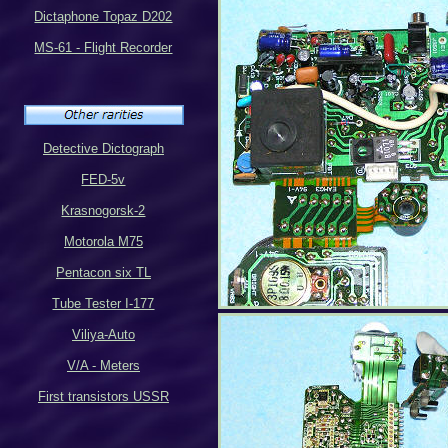
Dictaphone Topaz D202
MS-61 - Flight Recorder
Detective Dictograph
FED-5v
Krasnogorsk-2
Motorola M75
Pentacon six TL
Tube Tester I-177
Viliya-Auto
V/A - Meters
First transistors USSR