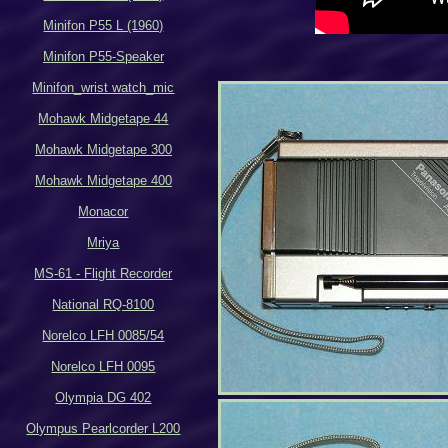
Minifon P55 L (1960)
Minifon P55-Speaker
Minifon_wrist watch_mic
Mohawk Midgetape 44
Mohawk Midgetape
300
Mohawk Midgetape
400
Monacor
Mriya
MS-61 - Flight Recorder
National RQ-8100
Norelco LFH 0085/54
Norelco LFH 0095
Olympia DG 402
Olympus Pearlcorder L200