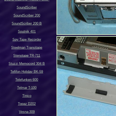
SoundScriber
SoundScriber 200
SoundScriber 200 B
Sputnik 401
Spy Tape Recorder
Steelman Transitape
Stenotape TR-711
Stuzzi Memocord 304 B
Tefifon Holiday BK-59
Telefunken 600
Telmar T-100
Tinico
Topaz D202
Vesna-309