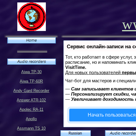
ww
Сервис онлайн-записи на 
Тот, кто работает в сфере услуг,
расписание, но и напоминать кл
VisitTime.
Aiwa TP-30
Для новых пользователей
первы
Чат-бот для мастеров и специали
Aiwa TP-60R
—
Сам записывает клиентов и
Andy Gard Recorder
—
Персонализирует скидки, ч
—
Увеличивает доходимость 
Answer ATR-102
Apolec RA-11
Начать пользоваться
Apollo
Assmann TS 10