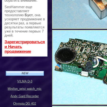
обратить внимание.
SeoHammer еще
предоставляет
технологию
Буст
, она
ускоряет продвижение в
десятки раз, а первые
результаты появляются
уже в течение первых 7
дней.
Зарегистрироваться
и Начать
продвижение
VILMA D-3
Minifon_wrist watch_mic
Andy Gard Recorder
Olympia DG 402