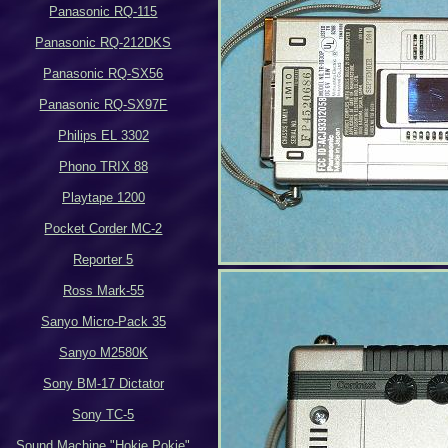
Panasonic RQ-115
Panasonic RQ-212DKS
Panasonic RQ-SX56
Panasonic RQ-SX97F
Philips EL 3302
Phono TRIX 88
Playtape 1200
Pocket Corder MC-2
Reporter 5
Ross Mark-55
Sanyo Micro-Pack 35
Sanyo M2580K
Sony BM-17 Dictator
Sony TC-5
Sound Machine "Hokie Pokie"