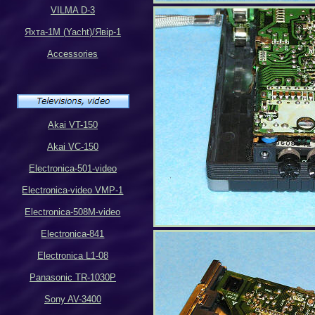
VILMA D-3
Яхта-1М (
Yacht
)
/
Яв
i
р
-1
Accessories
Akai VT-150
Akai VC-150
Electronica-501-video
Electronica-video VMP-1
Electronica-508M-video
Electronica-841
Electronica L1-08
Panasonic TR-1030P
Sony AV-3400