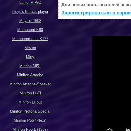
Lanier VIP/C
Для новых пользователей перв
Lloyd's 8 track player
Зарегистрироваться в серви
Mayfair-1602
Memocord K60
Memocord mini K177
Mezon
Miny
Minifon Mi51
Minifon Attache
Minifon Attache-Speaker
Minifon Hi-Fi
Minifon Liliput
Minifon Protona Special
Minifon P55 "Plexi"
Minifon P55 L (1957)