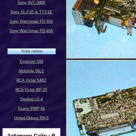
Sony AVC-3400
Sony SL-F1E & TT-F1E
Sony Watchman FD-30A
Sony Watchman FD-40A
Emerson 508
Motorola 56L2
RCA Victor 54B2
RCA Victor BP-10
Sterling LS-4
Tourist PMP-56
United Deluxe RN-5
Забиваем Сайты В