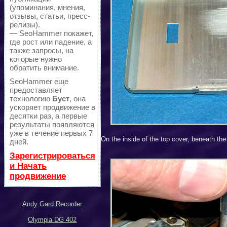
(упоминания, мнения,
отзывы, статьи, пресс-
релизы).
— SeoHammer покажет,
где рост или падение, а
также запросы, на
которые нужно
обратить внимание.
SeoHammer еще
предоставляет
технологию
Буст
, она
ускоряет продвижение в
десятки раз, а первые
результаты появляются
уже в течение первых 7
On the inside of the top cover, beneath the 
дней.
Зарегистрироваться
и Начать
продвижение
Andy Gard Recorder
Olympia DG 402