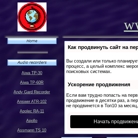
ww
Как продвинуть сайт на пе
Вы создали или только планирует
процесс, а целый комплекс меро
поисковых системах.
Aiwa TP-30
Aiwa TP-60R
Ускорение продвижения
Andy Gard Recorder
Если вам трудно попасть на пер
продвижение в десятки раз, а пе
Answer ATR-102
не продвинется в Топ10 за месяц,
Apolec RA-11
Apollo
Начать продвижен
Assmann TS 10