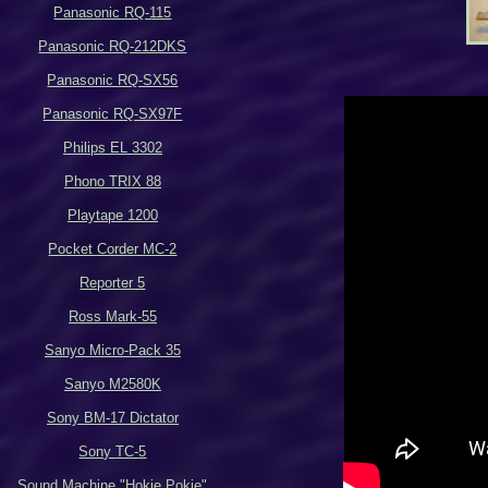
Panasonic RQ-115
Panasonic RQ-212DKS
Panasonic RQ-SX56
Panasonic RQ-SX97F
Philips EL 3302
Phono TRIX 88
Playtape 1200
Pocket Corder MC-2
Reporter 5
Ross Mark-55
Sanyo Micro-Pack 35
Sanyo M2580K
Sony BM-17 Dictator
Sony TC-5
Sound Machine "Hokie Pokie"