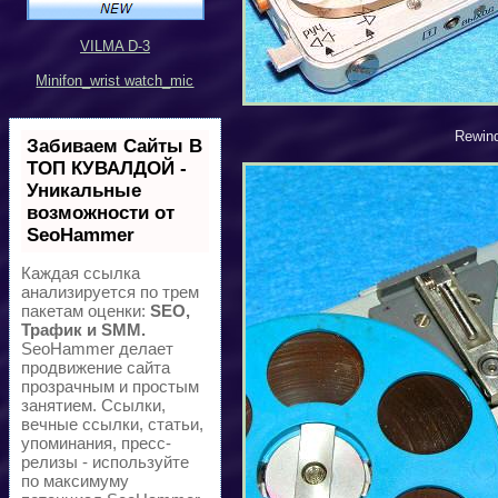
VILMA D-3
Minifon_wrist watch_mic
Rewind
Забиваем Сайты В
ТОП КУВАЛДОЙ -
Уникальные
возможности от
SeoHammer
Каждая ссылка
анализируется по трем
пакетам оценки:
SEO,
Трафик и SMM.
SeoHammer делает
продвижение сайта
прозрачным и простым
занятием. Ссылки,
вечные ссылки, статьи,
упоминания, пресс-
релизы - используйте
по максимуму