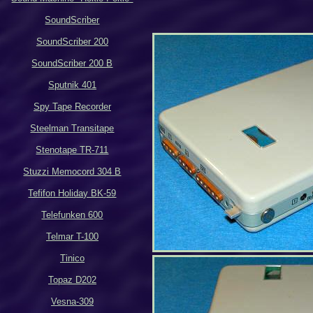
SoundScriber
SoundScriber 200
SoundScriber 200 B
Sputnik 401
Spy Tape Recorder
Steelman Transitape
Stenotape TR-711
Stuzzi Memocord 304 B
Tefifon Holiday BK-59
Telefunken 600
Telmar T-100
Tinico
Topaz D202
Vesna-309