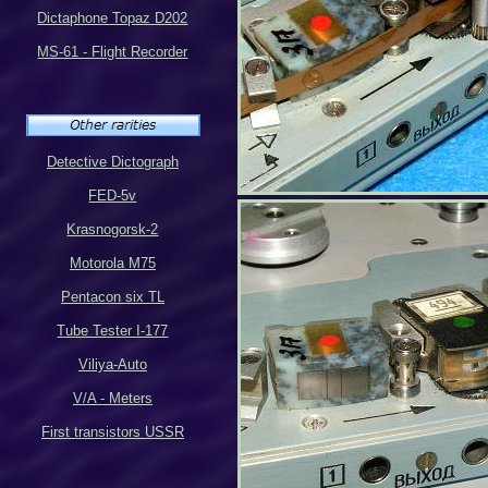
Dictaphone Topaz D202
MS-61 - Flight Recorder
Detective Dictograph
FED-5v
Krasnogorsk-2
Motorola M75
Pentacon six TL
Tube Tester I-177
Viliya-Auto
V/A - Meters
First transistors USSR