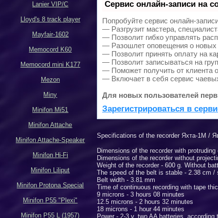
Сервис онлайн-записи на с
Lanier VIP/C
Lloyd's 8 track player
Попробуйте сервис онлайн-записи 
— Разгрузит мастера, специалист
Mayfair-1602
— Позволит гибко управлять расп
— Разошлет оповещения о новых 
Memocord K60
— Позволит принять оплату на ка
— Позволит записываться на гру
Memocord mini K177
— Поможет получить от клиента о
— Включает в себя сервис чаевы
Mezon
Miny
Для новых пользователей перв
Зарегистрироваться в серви
Minifon Mi51
Minifon Attache
Specifications of the recorder
Я
хта-1М
/
Я
Minifon Attache-Speaker
Dimensions of the recorder with protruding
Minifon Hi-Fi
Dimensions of the recorder without project
Weight of the recorder - 600 g. Without bat
Minifon Liliput
The speed of the belt is stable - 2.38 cm / 
Belt width - 3.81 mm
Minifon Protona Special
Time of continuous recording with tape thi
9 microns - 3 hours 08 minutes
Minifon P55 "Plexi"
12.5 microns - 2 hours 32 minutes
18 microns - 1 hour 44 minutes
Minifon P55 L (1957)
Power - 2-3 v, two AA batteries, according