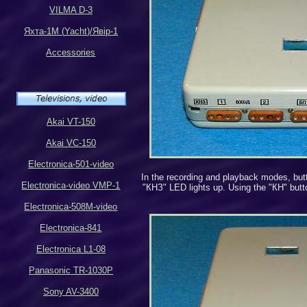
VILMA D-3
Яхта-1М (
Yacht
)
/
Яв
i
р
-1
Accessories
Akai VT-150
Akai VC-150
Electronica-501-video
In the recording and playback modes, butto
Electronica-video VMP-1
"
КНЗ
"
LED lights up. Using the "КН" butt
Electronica-508M-video
Electronica-841
Electronica L1-08
Panasonic TR-1030P
Sony AV-3400