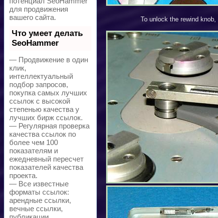
потенциал SeoHammer
для продвижения
вашего сайта.
To unlock the rewind knob, 
Что умеет делать
SeoHammer
— Продвижение в один
клик,
интеллектуальный
подбор запросов,
покупка самых лучших
ссылок с высокой
степенью качества у
лучших бирж ссылок.
— Регулярная проверка
качества ссылок по
более чем 100
показателям и
ежедневный пересчет
показателей качества
проекта.
— Все известные
форматы ссылок:
арендные ссылки,
вечные ссылки,
публикации