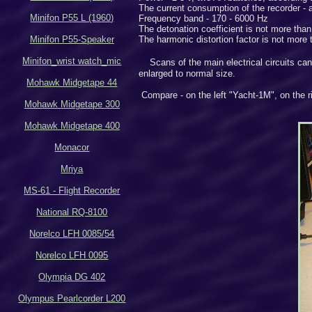
The current consumption of the recorder - 
Minifon P55 L (1960)
Frequency band - 170 - 6000 Hz
The detonation coefficient is not more tha
Minifon P55-Speaker
The harmonic distortion factor is not more
Minifon_wrist watch_mic
Scans of the main electrical circuits can
enlarged to normal size.
Mohawk Midgetape 44
Compare - on the left "Yacht-1M", on the 
Mohawk Midgetape
300
Mohawk Midgetape
400
Monacor
Mriya
MS-61 - Flight Recorder
National RQ-8100
Norelco LFH 0085/54
Norelco LFH 0095
Olympia DG 402
Olympus Pearlcorder L200