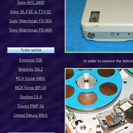
Sony AVC-3400
Sony SL-F1E & TT-F1E
Sony Watchman FD-30A
Sony Watchman FD-40A
Emerson 508
In order to remove the bottom
Motorola 56L2
RCA Victor 54B2
RCA Victor BP-10
Sterling LS-4
Tourist PMP-56
United Deluxe RN-5