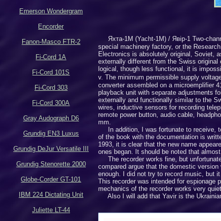
Emerson Wondergram
Encorder
Яхта-1М (
Yacht-1M
)
/
Яв
i
р
-1 Two-chann
Fanon-Masco FTR-2
special machinery factory, or the Research
Electronics is absolutely original, Soviet,
Fi-Cord 1A
externally different from the Swiss original 
logical, though less functional, it is impos
Fi-Cord 101S
v.
The minimum permissible supply voltage 
converter assembled on a microemplifier 41
Fi-Cord 303
playback unit with separate adjustments for 
externally and functionally similar to the 
Fi-Cord 300A
wires, inductive sensors for recording tele
remote power button, audio cable, headphone
Gray Audograph D6
mm.
In addition, I was fortunate to receive, t
Grundig EN3 Luxus
of the book with the documentation is written
1993, it is clear that the new name appea
Grundig DeJur Versatile III
ones began. It should be noted that almost 
The recorder works fine, but unfortunatel
Grundig Stenorette 2000
compared argue that the domestic version wo
enough. I did not try to record music, but i
Globe-Corder GT-101
This recorder was intended for espionage pu
mechanics of the recorder works very quietl
IBM 224 Dictating Unit
Also I will add that Yavir is the Ukrainia
Juliette LT-44