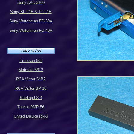
Sony AVC-3400
Sony SL-F1E & TT-F1E
Sony Watchman FD-30A
Sony Watchman FD-40A
Emerson 508
Motorola 56L2
RCA Victor 54B2
RCA Victor BP-10
Sterling LS-4
Tourist PMP-56
United Deluxe RN-5