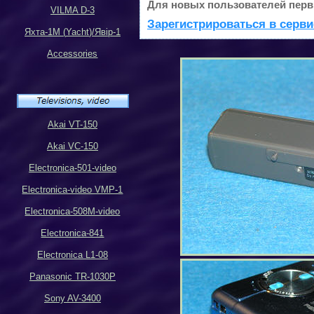
Для новых пользователей перв
VILMA D-3
Зарегистрироваться в серви
Яхта-1М (
Yacht
)
/
Яв
i
р
-1
Accessories
Akai VT-150
Akai VC-150
Electronica-501-video
Electronica-video VMP-1
Electronica-508M-video
Electronica-841
Electronica L1-08
Panasonic TR-1030P
Sony AV-3400