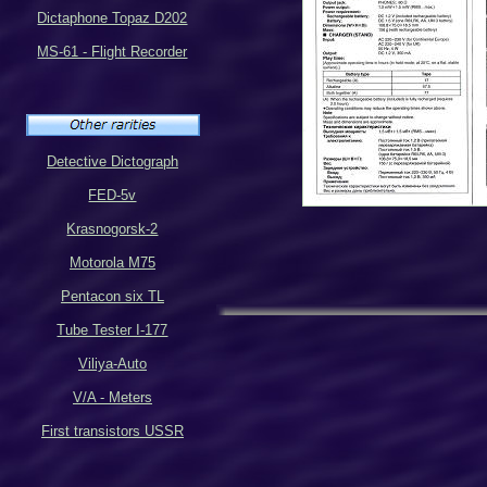
Dictaphone Topaz D202
MS-61 - Flight Recorder
Detective Dictograph
FED-5v
Krasnogorsk-2
Motorola M75
Pentacon six TL
Tube Tester I-177
Viliya-Auto
V/A - Meters
First transistors USSR