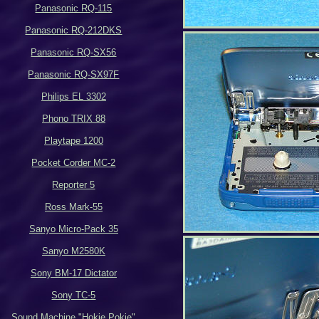
Panasonic RQ-115
Panasonic RQ-212DKS
Panasonic RQ-SX56
Panasonic RQ-SX97F
Philips EL 3302
Phono TRIX 88
Playtape 1200
Pocket Corder MC-2
Reporter 5
Ross Mark-55
Sanyo Micro-Pack 35
Sanyo M2580K
Sony BM-17 Dictator
Sony TC-5
Sound Machine "Hokie Pokie"