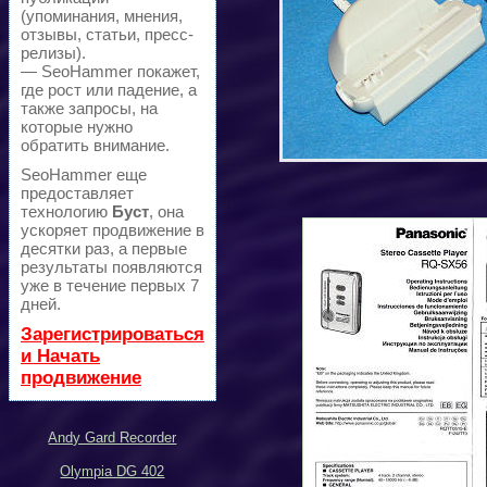
(упоминания, мнения,
отзывы, статьи, пресс-
релизы).
— SeoHammer покажет,
где рост или падение, а
также запросы, на
которые нужно
обратить внимание.
SeoHammer еще
предоставляет
технологию
Буст
, она
ускоряет продвижение в
десятки раз, а первые
результаты появляются
уже в течение первых 7
дней.
Зарегистрироваться
и Начать
продвижение
Andy Gard Recorder
Olympia DG 402