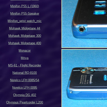
Minifon P55 L (1960)
Minifon P55-Speaker
Minifon_wrist watch_mic
Mohawk Midgetape 44
Mohawk Midgetape
300
Mohawk Midgetape
400
Monacor
Mriya
MS-61 - Flight Recorder
National RQ-8100
Norelco LFH 0085/54
Norelco LFH 0095
Olympia DG 402
Olympus Pearlcorder L200