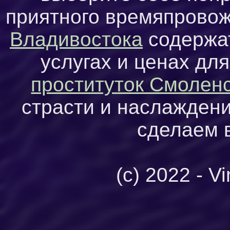
приятного времяпровож
Владивостока
содержа
услугах и ценах для
проституток Смолен
страсти и наслажден
сделаем 
(c) 2022 - V