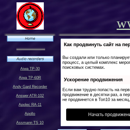
ww
Как продвинуть сайт на пе
Вы создали или только планирует
процесс, а целый комплекс меро
поисковых системах.
Aiwa TP-30
Aiwa TP-60R
Ускорение продвижения
Andy Gard Recorder
Если вам трудно попасть на пер
продвижение в десятки раз, а пе
Answer ATR-102
не продвинется в Топ10 за месяц,
Apolec RA-11
Apollo
Начать продвижен
Assmann TS 10