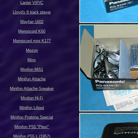
Lanier VIP/C
Lloyd's 8 track player
Mayfair-1602
Memocord K60
Memocord mini K177
Mezon
Miny
Minifon Mi51
Minifon Attache
Minifon Attache-Speaker
Minifon Hi-Fi
Minifon Liliput
Minifon Protona Special
Minifon P55 "Plexi"
Minifon P55 L (1957)