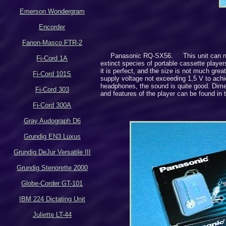
Emerson Wondergram
Encorder
Fanon-Masco FTR-2
Panasonic RQ-SX56.
This unit can 
Fi-Cord 1A
extinct species of portable cassette players 
it is perfect, and the size is not much gre
Fi-Cord 101S
supply voltage not exceeding 1,5 V to achie
headphones, the sound is quite good. Dim
Fi-Cord 303
and features of the player can be found in 
Fi-Cord 300A
Gray Audograph D6
Grundig EN3 Luxus
Grundig DeJur Versatile III
Grundig Stenorette 2000
Globe-Corder GT-101
IBM 224 Dictating Unit
Juliette LT-44