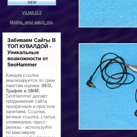
VILMA D-3
Minifon_wrist watch_mic
Забиваем Сайты В
ТОП КУВАЛДОЙ -
Уникальные
возможности от
SeoHammer
Каждая ссылка
анализируется по трем
пакетам оценки:
SEO,
Трафик и SMM.
SeoHammer делает
продвижение сайта
прозрачным и простым
занятием. Ссылки,
вечные ссылки, статьи,
упоминания, пресс-
релизы - используйте
по максимуму