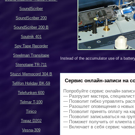
SoundScriber
SoundScriber 200
SoundScriber 200 B
Sputnik 401
Spy Tape Recorder
Steelman Transitape
Instead of the accumulator use of a battery
Stenotape TR-711
Stuzzi Memocord 304 B
Сервис онлайн-записи на с
Tefifon Holiday BK-59
Попробуйте сервис онлайн-записи 
Telefunken 600
— Разгрузит мастера, специалист
— Позволит гибко управлять расп
Telmar T-100
— Разошлет оповещения о новых 
— Позволит принять оплату на ка
Tinico
— Позволит записываться на гру
Topaz D202
— Поможет получить от клиента о
— Включает в себя сервис чаевы
Vesna-309