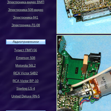
Электроника-видео ВМП
Электроника-508-видео
Электроника-841
Электроника Л1-08
Турист ПМП-56
Emerson 508
Motorola 56L2
RCA Victor 54B2
RCA Victor BP-10
Sterling LS-4
United Deluxe RN-5