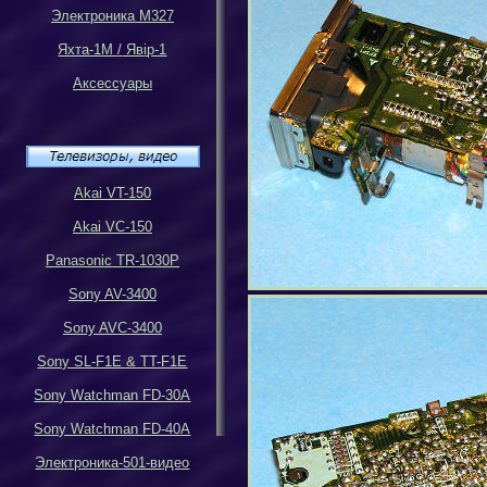
Электроника М327
Яхта-1М
/
Яв
i
р-1
Аксессуары
Akai VT-150
Akai VC-150
Panasonic TR-1030P
Sony AV-3400
Sony AVC-3400
Sony SL-F1E & TT-F1E
Sony Watchman FD-30A
Sony Watchman FD-40A
Электроника-501-видео