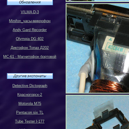
VILMA D-3
Minifon_
часы-микрофон
Andy Gard Recorder
Olympia DG 402
Диктофон Топаз Д202
МС-61 - Магнитофон бортовой
Detective Dictograph
Красногорск-2
Motorola M75
Pentacon six TL
Tube Tester I-177