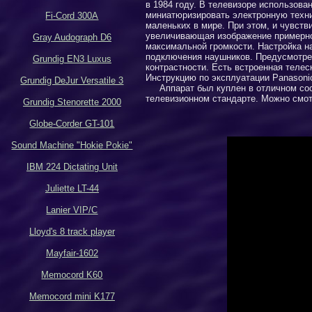
в 1984 году. В телевизоре использова
миниатюризировать электронную техник
Fi-Cord 300A
маленьких в мире. При этом, и чувств
увеличивающая изображение примерно
Gray Audograph D6
максимальной громкости.
Настройка н
подключения наушник
ов
. Предусмотре
Grundig EN3 Luxus
контрастности. Есть встроенная телес
Инструкцию по эксплуатации
Panasoni
Grundig DeJur Versatile 3
Аппарат был куплен в отличном состо
телевизионном стандарте.
Можно смотр
Grundig Stenorette 2000
Globe-Corder GT-101
Sound Machine "Hokie Pokie"
IBM 224 Dictating Unit
Juliette LT-44
Lanier VIP/C
Lloyd's 8 track player
Mayfair-1602
Memocord K60
Memocord mini K177