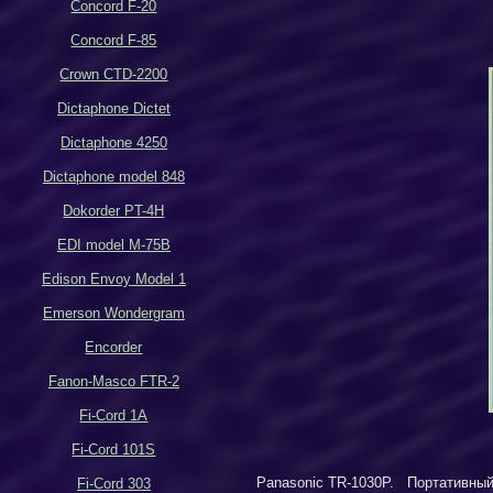
Concord F-20
Concord F-85
Crown CTD-2200
Dictaphone Dictet
Dictaphone 4250
Dictaphone model 848
Dokorder PT-4H
EDI model M-75B
Edison Envoy Model 1
Emerson Wondergram
Encorder
Fanon-Masco FTR-2
Fi-Cord 1A
Fi-Cord 101S
Panasonic TR-1030P. Портативный че
Fi-Cord 303