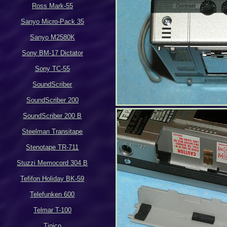
Ross Mark-55
Sanyo Micro-Pack 35
Sanyo M2580K
Sony BM-17 Dictator
Sony TC-55
SoundScriber
SoundScriber 200
SoundScriber 200 B
Steelman Transitape
Stenotape TR-711
Stuzzi Memocord 304 B
Tefifon Holiday BK-59
Telefunken 600
Telmar T-100
Tinico