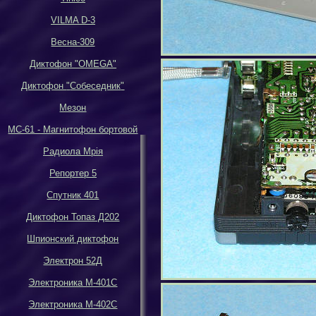
VILMA D-3
Весна-309
Диктофон
"OMEGA"
Диктофон
"
Собеседник
"
Мезон
МС-61 - Магнитофон бортовой
Р
адиола Мрiя
Репортер 5
Спутник 401
Диктофон Топаз Д202
Шпионский диктофон
Электрон 52Д
Электроника М-401С
Электроника М-402С