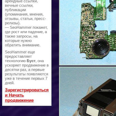
арендные ссылки,
вечные ссылки,
публикации
(упоминания, мнения,
отзывы, статьи, пресс-
релизы).
— SeoHammer покажет,
где рост или падение, а
также запросы, на
которые нужно
обратить внимание.
SeoHammer еще
предоставляет
технологию
Буст
, она
ускоряет продвижение в
десятки раз, а первые
результаты появляются
уже в течение первых 7
дней.
Зарегистрироваться
и Начать
продвижение