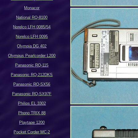
Monacor
National RQ-8100
Norelco LFH 0085/54
Norelco LFH 0095
Olympia DG 402
Olympus Pearlcorder L200
Panasonic RQ-115
Panasonic RQ-212DKS
Panasonic RQ-SX56
Panasonic RQ-SX97F
Philips EL 3302
Phono TRIX 88
Playtape 1200
Pocket Corder MC-2