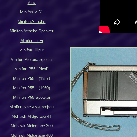
Miny
Minifon Mi51
Minifon Attache
Minifon Attache-Speaker
Minifon Hi-Fi
Minifon Liliput
Minifon Protona Special
Minifon P55 "Plexi"
Minifon P55 L (1957)
Minifon P55 L (1960)
Minifon P55-Speaker
Minifon_
часы-микрофон
Mohawk Midgetape
44
Mohawk Midgetape
300
Mohawk Midgetape
400