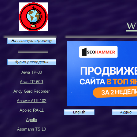
w
Aiwa TP-30
Aiwa TP-60R
Andy Gard Recorder
Answer ATR-102
Apolec RA-11
Apollo
Assmann TS 10