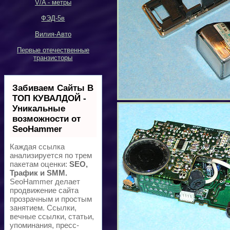
V/A -
метры
ФЭД-5в
Вилия-Авто
Первые отечественные
транзисторы
Забиваем Сайты В
ТОП КУВАЛДОЙ -
Уникальные
возможности от
SeoHammer
Каждая ссылка
анализируется по трем
пакетам оценки:
SEO,
Трафик и SMM.
SeoHammer делает
продвижение сайта
прозрачным и простым
занятием. Ссылки,
вечные ссылки, статьи,
упоминания, пресс-