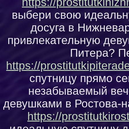
https://prostitutkini
выбери свою идеальн
досуга в Нижневар
привлекательную деву
Питера? П
https://prostitutkipiterad
спутницу прямо се
незабываемый веч
девушками в Ростова-н
https://prostitutkiros
идеальную спутницу д