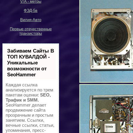
V/A -
метры
ФЭД-5в
Вилия-Авто
Первые отечественные
транзисторы
Забиваем Сайты В
ТОП КУВАЛДОЙ -
Уникальные
возможности от
SeoHammer
Каждая ссылка
анализируется по трем
пакетам оценки:
SEO,
Трафик и SMM.
SeoHammer делает
продвижение сайта
прозрачным и простым
занятием. Ссылки,
вечные ссылки, статьи,
упоминания, пресс-