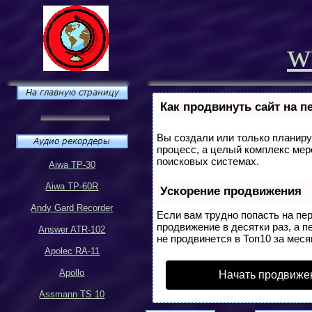
w
Как продвинуть сайт на п
Вы создали или только планируе
процесс, а целый комплекс мер
поисковых системах.
Aiwa TP-30
Aiwa TP-60R
Ускорение продвижения
Andy Gard Recorder
Если вам трудно попасть на пе
продвижение в десятки раз, а п
Answer ATR-102
не продвинется в Топ10 за меся
Apolec RA-11
Apollo
Начать продвиже
Assmann TS 10