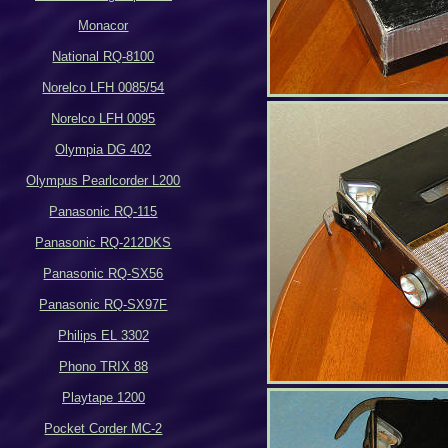
Monacor
National RQ-8100
Norelco LFH 0085/54
Norelco LFH 0095
Olympia DG 402
Olympus Pearlcorder L200
Panasonic RQ-115
Panasonic RQ-212DKS
Panasonic RQ-SX56
Panasonic RQ-SX97F
Philips EL 3302
Phono TRIX 88
Playtape 1200
Pocket Corder MC-2