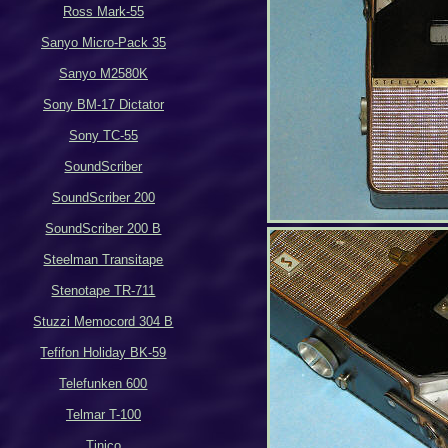
Ross Mark-55
Sanyo Micro-Pack 35
Sanyo M2580K
Sony BM-17 Dictator
Sony TC-55
SoundScriber
SoundScriber 200
SoundScriber 200 B
Steelman Transitape
Stenotape TR-711
Stuzzi Memocord 304 B
Tefifon Holiday BK-59
Telefunken 600
Telmar T-100
Tinico