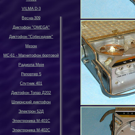
VILMA D-3
Весна-309
Диктофон
"OMEGA"
Диктофон
"
Собеседник
"
Мезон
МС-61 - Магнитофон бортовой
Р
адиола Мрiя
Репортер 5
Спутник 401
Диктофон Топаз Д202
Шпионский диктофон
Электрон 52Д
Электроника М-401С
Электроника М-402С