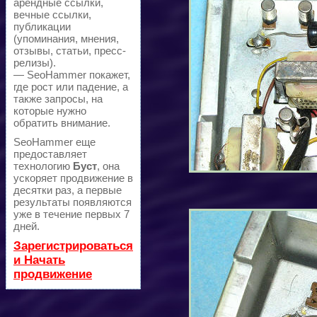
арендные ссылки,
вечные ссылки,
публикации
(упоминания, мнения,
отзывы, статьи, пресс-
релизы).
— SeoHammer покажет,
где рост или падение, а
также запросы, на
которые нужно
обратить внимание.
SeoHammer еще
предоставляет
технологию
Буст
, она
ускоряет продвижение в
десятки раз, а первые
результаты появляются
уже в течение первых 7
дней.
Зарегистрироваться
и Начать
продвижение