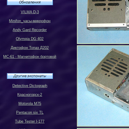
VILMA D-3
Minifon_
часы-микрофон
Andy Gard Recorder
Olympia DG 402
Диктофон Топаз Д202
МС-61 - Магнитофон бортовой
Detective Dictograph
Красногорск-2
Motorola M75
Pentacon six TL
Tube Tester I-177