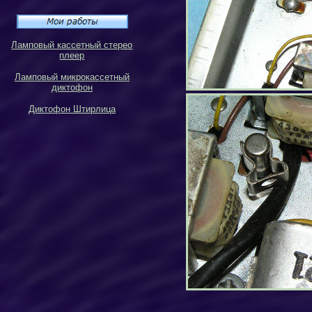
Ламповый кассетный стерео
плеер
Ламповый микрокассетный
диктофон
Диктофон Штирлица