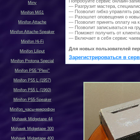
Попробуйте сервис онлайн-записи
Miny
— Разгрузит мастера, специали
— Позволит гибко управлять рас
Minifon Mi51
— Разошлет оповещения о новых
— Позволит принять оплату на к
Minifon Attache
— Позволит записываться на гр
Minifon Attache-Speaker
— Поможет получить от клиента 
— Включает в себя сервис чаев
Minifon Hi-Fi
Для новых пользователей пер
Minifon Liliput
Зарегистрироваться в серв
Minifon Protona Special
Minifon P55 "Plexi"
Minifon P55 L (1957)
Minifon P55 L (1960)
Minifon P55-Speaker
Minifon_
часы-микрофон
Mohawk Midgetape
44
Mohawk Midgetape
300
Mohawk Midgetape
400