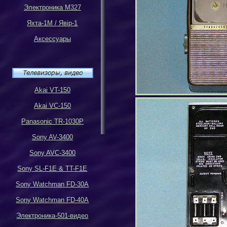
Электроника М327
Яхта-1М
/
Яв
i
р-1
Аксессуары
Akai VT-150
Akai VC-150
Panasonic TR-1030P
Sony AV-3400
Sony AVC-3400
Sony SL-F1E & TT-F1E
Sony Watchman FD-30A
Sony Watchman FD-40A
Электроника-501-видео