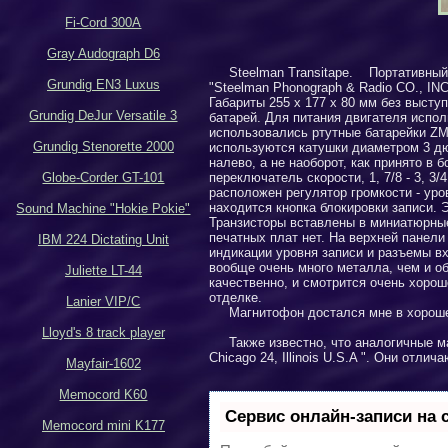
Fi-Cord 300A
Gray Audograph D6
Steelman Transitape
. Портативный 
Grundig EN3 Luxus
"Steelman Phonograph & Radio CO., INC. 
Габариты 255 х 177 х 80 мм без высту
Grundig DeJur Versatile 3
батарей. Для питания двигателя испол
использовались ртутные батарейки
ZM
Grundig Stenorette 2000
используются катушки диаметром 3 дю
налево, а не наоборот, как принято в
Globe-Corder GT-101
переключатель скорости, 1, 7
/8 - 3
,
3/
расположен регулятор громкости - уро
находится кнопка блокировки записи. 
Sound Machine "Hokie Pokie"
Транзисторы вставлены в миниатюрные
печатных плат нет. На верхней панели
IBM 224 Dictating Unit
индикации уровня записи и разъемы в
вообще очень много металла, чем и об
Juliette LT-44
качественно, и смотрится очень хоро
отделке.
Lanier VIP/C
Магнитофон достался мне в хороше
Lloyd's 8 track player
Также известно, что аналогичные 
Chicago 24, Illinois U.S.A "
. Они отлича
Mayfair-1602
Memocord K60
Сервис онлайн-записи на 
Memocord mini K177