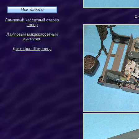
Фо
Ламповый кассетный стерео
плеер
Ламповый микрокассетный
диктофон
Диктофон Штирлица