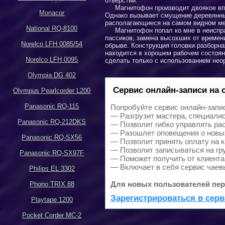
отверстий.
Магнитофон
производит двоякое вп
Monacor
Однако вызывает смущение деревянный
располагающиеся на самом видном м
National RQ-8100
Магнитофон попал ко мне в неиспр
пассиков, замена высохших от времени
Norelco LFH 0085/54
обрыве. Конструкция головки разборна
находится в хорошем рабочем состоян
Norelco LFH 0095
сделать только с использованием нео
Olympia DG 402
Сервис онлайн-записи на 
Olympus Pearlcorder L200
Panasonic RQ-115
Попробуйте сервис онлайн-записи
— Разгрузит мастера, специали
Panasonic RQ-212DKS
— Позволит гибко управлять рас
— Разошлет оповещения о новых
Panasonic RQ-SX56
— Позволит принять оплату на к
— Позволит записываться на гр
Panasonic RQ-SX97F
— Поможет получить от клиента 
— Включает в себя сервис чаев
Philips EL 3302
Для новых пользователей пер
Phono TRIX 88
Зарегистрироваться в серв
Playtape 1200
Pocket Corder MC-2