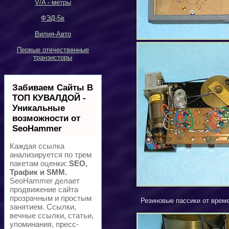
V/A -
метры
ФЭД-5в
Вилия-Авто
Первые отечественные
транзисторы
Забиваем Сайты В
ТОП КУВАЛДОЙ -
Уникальные
возможности от
SeoHammer
Каждая ссылка
анализируется по трем
пакетам оценки:
SEO,
Трафик и SMM.
SeoHammer делает
продвижение сайта
прозрачным и простым
Резиновые пассики от време
занятием. Ссылки,
вечные ссылки, статьи,
упоминания, пресс-