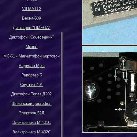
VILMA D-3
Весна-309
Диктофон
"OMEGA"
Диктофон
"
Собеседник
"
Мезон
МС-61 - Магнитофон бортовой
Р
адиола Мрiя
Репортер 5
Спутник 401
Диктофон Топаз Д202
Шпионский диктофон
Электрон 52Д
Электроника М-401С
Электроника М-402С