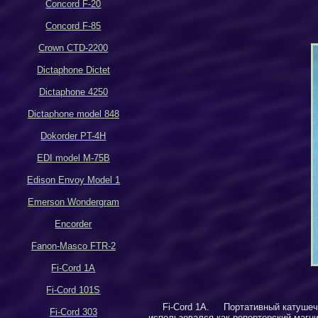
Concord F-20
Concord F-85
Crown CTD-2200
Dictaphone Dictet
Dictaphone 4250
Dictaphone model 848
Dokorder PT-4H
EDI model M-75B
Edison Envoy Model 1
Emerson Wondergram
Encorder
Fanon-Masco FTR-2
Fi-Cord 1A
Fi-Cord 101S
Fi-Cord 1A
. Портативный катушеч
Fi-Cord 303
использовался как репортерский магн