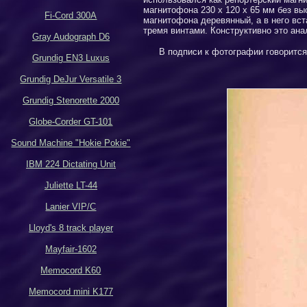
магнитофона 230 х 120 х 65 мм без вы
Fi-Cord 300A
магнитофона деревянный, а в него вст
тремя винтами. Конструктивно это ан
Gray Audograph D6
В подписи к фотографии говорится
Grundig EN3 Luxus
Grundig DeJur Versatile 3
Grundig Stenorette 2000
Globe-Corder GT-101
Sound Machine "Hokie Pokie"
IBM 224 Dictating Unit
Juliette LT-44
Lanier VIP/C
Lloyd's 8 track player
Mayfair-1602
Memocord K60
Memocord mini K177