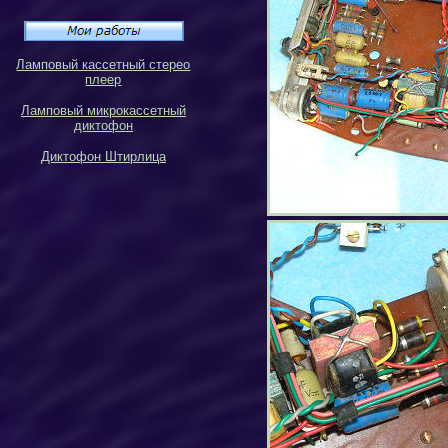
Ламповый кассетный стерео
плеер
Ламповый микрокассетный
диктофон
Диктофон Штирлица