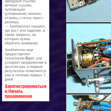
арендные ссылки,
вечные ссылки,
публикации
(упоминания, мнения,
отзывы, статьи, пресс-
релизы).
— SeoHammer покажет,
где рост или падение, а
также запросы, на
которые нужно
обратить внимание.
SeoHammer еще
предоставляет
технологию
Буст
, она
ускоряет продвижение в
десятки раз, а первые
результаты появляются
уже в течение первых 7
дней.
Зарегистрироваться
и Начать
продвижение