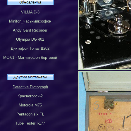
VILMA D-3
Minifon_
часы-микрофон
Andy Gard Recorder
Olympia DG 402
Диктофон Топаз Д202
МС-61 - Магнитофон бортовой
Detective Dictograph
Красногорск-2
Motorola M75
Pentacon six TL
Tube Tester I-177