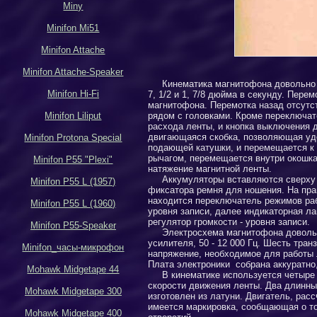
Miny
Minifon Mi51
Minifon Attache
Minifon Attache-Speaker
Кинематика магнитофона довольно 
Minifon Hi-Fi
7, 1
/2
и 1, 7
/8
дюйма в секунду. Перемо
магнитофона. Перемотка назад отсутс
рядом с головками. Кроме переключат
Minifon Liliput
расхода ленты, и кнопка выключения 
двигающаяся скобка, позволяющая уде
Minifon Protona Special
подающей катушки, и перемещается к 
рычагом, перемещается внутри окошка
Minifon P55 "Plexi"
натяжение магнитной ленты.
Аккумуляторы вставляются сверху 
Minifon P55 L (1957)
фиксатора ремня для ношения. На пра
находится переключатель режимов ра
Minifon P55 L (1960)
уровня записи, далее индикаторная л
регулятор громкости - уровня записи.
Minifon P55-Speaker
Электросхема
магнитофона довольн
усилителя, 50 - 12 000 Гц. Шесть тран
Minifon_
часы-микрофон
напряжение, необходимое для работы 
Плата электроники собрана аккуратно,
Mohawk Midgetape
44
В кинематике используется четыре
скорости движения ленты. Два длинны
Mohawk Midgetape
300
изготовлен из латуни. Двигатель, рас
имеется маркировка, сообщающая о том
Mohawk Midgetape
400