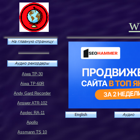
w
Aiwa TP-30
Aiwa TP-60R
Andy Gard Recorder
Answer ATR-102
Apolec RA-11
Apollo
Assmann TS 10