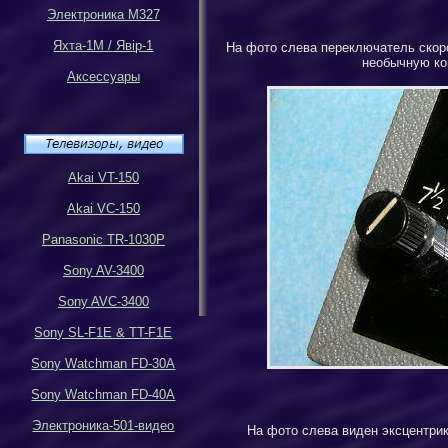
Электроника М327
Яхта-1М
/
Яв
i
р-1
На фото слева переключатель скоро
необычную ко
Аксессуары
Akai VT-150
Akai VC-150
Panasonic TR-1030P
Sony AV-3400
Sony AVC-3400
Sony SL-F1E & TT-F1E
Sony Watchman FD-30A
Sony Watchman FD-40A
Электроника-501-видео
На фото слева виден эксцентрик