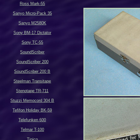
Ross Mark-55
Sanyo Micro-Pack 35
Sanyo M2580K
Sony BM-17 Dictator
Sony TC-55
SoundScriber
SoundScriber 200
SoundScriber 200 B
Steelman Transitape
Stenotape TR-711
Stuzzi Memocord 304 B
Tefifon Holiday BK-59
Telefunken 600
Telmar T-100
Tinico