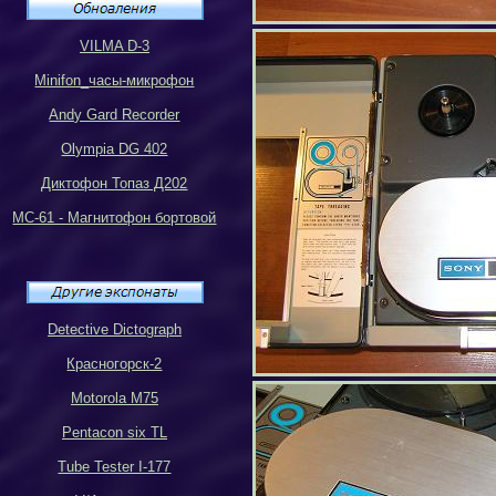
VILMA D-3
Minifon_
часы-микрофон
Andy Gard Recorder
Olympia DG 402
Диктофон Топаз Д202
МС-61 - Магнитофон бортовой
Detective Dictograph
Красногорск-2
Motorola M75
Pentacon six TL
Tube Tester I-177