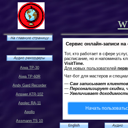
w
Сервис онлайн-записи на
Тот, кто работает в сфере услу
расписание, но и напоминать к
VisitTime.
Aiwa TP-30
Для новых пользователей
перв
Чат-бот для мастеров и специа
Aiwa TP-60R
—
Сам записывает клиентов
Andy Gard Recorder
—
Персонализирует скидки, 
—
Увеличивает доходимость
Answer ATR-102
Apolec RA-11
Начать пользовать
Apollo
Assmann TS 10