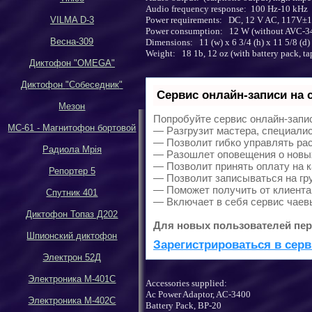
Audio frequency response: 100 Hz-10 kHz
VILMA D-3
Power requirements: DC, 12 V AC, 117V±10
Power consumption: 12 W (without AVC-3
Весна-309
Dimensions: 11 (w) x 6 3/4 (h) x 11 5/8 (d)
Weight: 18 1b, 12 oz (with battery pack, ta
Диктофон
"OMEGA"
Диктофон
"
Собеседник
"
Сервис онлайн-записи на 
Мезон
Попробуйте сервис онлайн-записи
МС-61 - Магнитофон бортовой
— Разгрузит мастера, специали
— Позволит гибко управлять рас
Р
адиола Мрiя
— Разошлет оповещения о новых
— Позволит принять оплату на к
Репортер 5
— Позволит записываться на гр
— Поможет получить от клиента 
Спутник 401
— Включает в себя сервис чаев
Диктофон Топаз Д202
Для новых пользователей пер
Шпионский диктофон
Зарегистрироваться в серв
Электрон 52Д
Электроника М-401С
Accessories supplied:
Ac Power Adaptor, AC-3400
Электроника М-402С
Battery Pack, BP-20