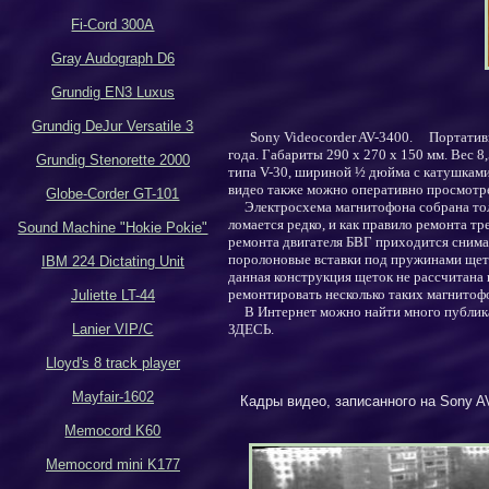
Fi-Cord 300A
Gray Audograph D6
Grundig EN3 Luxus
Grundig DeJur Versatile 3
Sony Videocorder AV-3400
.
Портативн
года.
Габариты 290 х 270 х 150 мм. Вес 8,
Grundig Stenorette 2000
типа
V-30
, шириной
½
дюйма с катушками
видео также можно оперативно просмотре
Globe-Corder GT-101
Электросхема магнитофона собрана тол
ломается редко, и как правило ремонта тр
Sound Machine "Hokie Pokie"
ремонта двигателя БВГ приходится снима
поролоновые вставки под пружинами щеток
IBM 224 Dictating Unit
данная конструкция щеток не рассчитана 
ремонтировать несколько таких магнитофо
Juliette LT-44
В Интернет можно найти много публикац
Lanier VIP/C
ЗДЕСЬ.
Lloyd's 8 track player
Mayfair-1602
Кадры видео, записанного на
Sony A
Memocord K60
Memocord mini K177