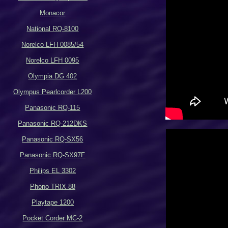
Monacor
National RQ-8100
Norelco LFH 0085/54
Norelco LFH 0095
Olympia DG 402
Olympus Pearlcorder L200
Panasonic RQ-115
Panasonic RQ-212DKS
Panasonic RQ-SX56
Panasonic RQ-SX97F
Philips EL 3302
Phono TRIX 88
Playtape 1200
Pocket Corder MC-2