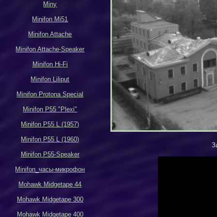
Miny
Minifon Mi51
Minifon Attache
Minifon Attache-Speaker
Minifon Hi-Fi
Minifon Liliput
Minifon Protona Special
Minifon P55 "Plexi"
Minifon P55 L (1957)
Minifon P55 L (1960)
З
Minifon P55-Speaker
Minifon_
часы-микрофон
Mohawk Midgetape
44
Mohawk Midgetape
300
Mohawk Midgetape
400