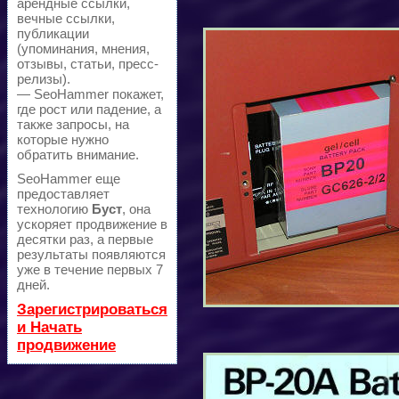
арендные ссылки,
вечные ссылки,
публикации
(упоминания, мнения,
отзывы, статьи, пресс-
релизы).
— SeoHammer покажет,
где рост или падение, а
также запросы, на
которые нужно
обратить внимание.
SeoHammer еще
предоставляет
технологию
Буст
, она
ускоряет продвижение в
десятки раз, а первые
результаты появляются
уже в течение первых 7
дней.
Зарегистрироваться
и Начать
продвижение