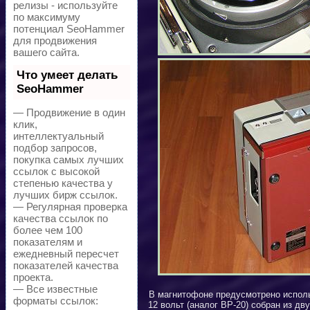
релизы - используйте
по максимуму
потенциал SeoHammer
для продвижения
вашего сайта.
Что умеет делать
SeoHammer
— Продвижение в один
клик,
интеллектуальный
подбор запросов,
покупка самых лучших
ссылок с высокой
степенью качества у
лучших бирж ссылок.
— Регулярная проверка
качества ссылок по
более чем 100
показателям и
ежедневный пересчет
показателей качества
проекта.
— Все известные
В магнитофоне предусмотрено испол
форматы ссылок:
12 вольт (аналог
BP-20)
собран из дву