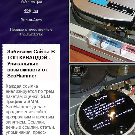
V/A -
метры
ФЭД-5в
Вилия-Авто
Первые отечественные
транзисторы
Забиваем Сайты В
ТОП КУВАЛДОЙ -
Уникальные
возможности от
SeoHammer
Каждая ссылка
анализируется по трем
пакетам оценки:
SEO,
Трафик и SMM.
SeoHammer делает
продвижение сайта
прозрачным и простым
занятием. Ссылки,
вечные ссылки, статьи,
упоминания, пресс-