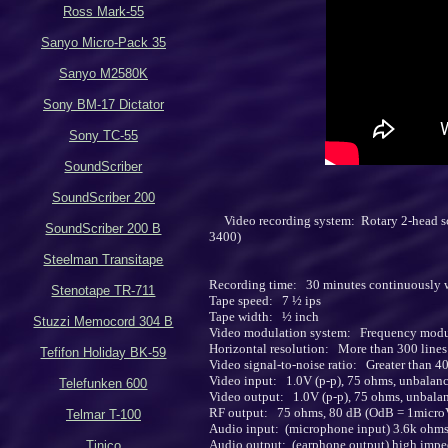
Ross Mark-55
Sanyo Micro-Pack 35
Sanyo M2580K
Sony BM-17 Dictator
Sony TC-55
SoundScriber
SoundScriber 200
Video recording system: Rotary 2-head s
SoundScriber 200 B
3400)
Steelman Transitape
Recording time: 30 minutes continuously w
Stenotape TR-711
Tape speed: 7 ½ ips
Tape width: ½ inch
Stuzzi Memocord 304 B
Video modulation system: Frequency modu
Horizontal resolution: More than 300 lines
Tefifon Holiday BK-59
Video signal-to-noise ratio: Greater than 4
Video input: 1.0V (p-p), 75 ohms, unbalan
Telefunken 600
Video output: 1.0V (p-p), 75 ohms, unbala
RF output: 75 ohms, 80 dB (OdB = 1micro
Telmar T-100
Audio input: (microphone input) 3.6k ohm
Audio output: (earphone output) high imp
Tinico