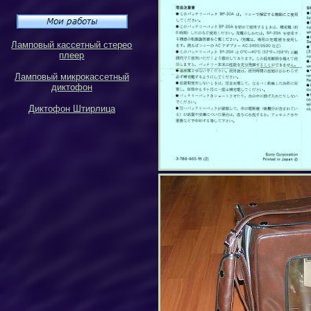
Ламповый кассетный стерео
плеер
Ламповый микрокассетный
диктофон
Диктофон Штирлица