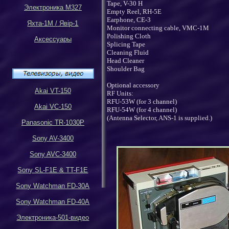
Tape, V-30 H
Электроника М327
Empty Reel, RH-5E
Earphone, CE-3
Яхта-1М
/
Яв
i
р-1
Monitor connecting cable, VMC-1M
Polishing Cloth
Аксессуары
Splicing Tape
Cleaning Fluid
Head Cleaner
Shoulder Bag
Optional accessory
Akai VT-150
RF Units:
RFU-53W (for 3 channel)
Akai VC-150
RFU-54W (for 4 channel)
(Antenna Selector, ANS-1 is supplied.)
Panasonic TR-1030P
Sony AV-3400
Sony AVC-3400
Sony SL-F1E & TT-F1E
Sony Watchman FD-30A
Sony Watchman FD-40A
Электроника-501-видео