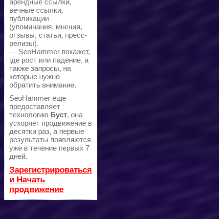
арендные ссылки,
вечные ссылки,
публикации
(упоминания, мнения,
отзывы, статьи, пресс-
релизы).
— SeoHammer покажет,
где рост или падение, а
также запросы, на
которые нужно
обратить внимание.
SeoHammer еще
предоставляет
технологию
Буст
, она
ускоряет продвижение в
десятки раз, а первые
результаты появляются
уже в течение первых 7
дней.
Зарегистрироваться
и Начать
продвижение