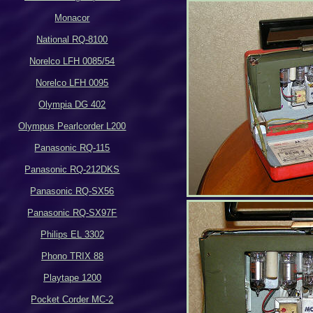
Monacor
National RQ-8100
Norelco LFH 0085/54
Norelco LFH 0095
Olympia DG 402
Olympus Pearlcorder L200
Panasonic RQ-115
Panasonic RQ-212DKS
Panasonic RQ-SX56
Panasonic RQ-SX97F
Philips EL 3302
Phono TRIX 88
Playtape 1200
Pocket Corder MC-2