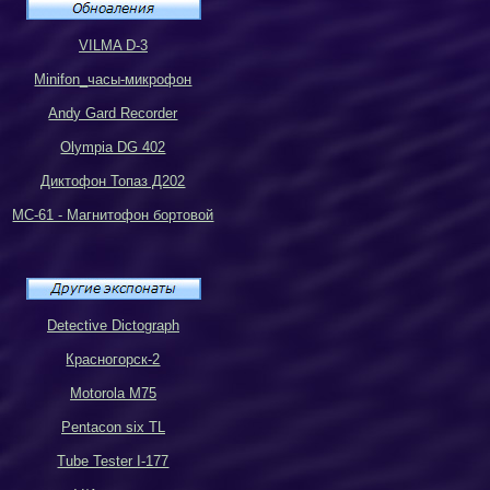
VILMA D-3
Minifon_
часы-микрофон
Andy Gard Recorder
Olympia DG 402
Диктофон Топаз Д202
МС-61 - Магнитофон бортовой
Detective Dictograph
Красногорск-2
Motorola M75
Pentacon six TL
Tube Tester I-177