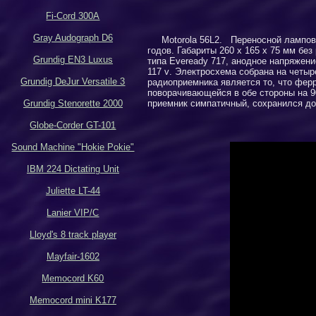
Fi-Cord 300A
Gray Audograph D6
Motorola 56L2
. Переносной ламповы
годов. Габариты 260 х 165 х 75 мм без
Grundig EN3 Luxus
типа
Eveready 717
, анодное напряжени
117
v
. Электросхема собрана на четы
Grundig DeJur Versatile 3
радиоприемника является то, что ферр
поворачивающейся в обе стороны на 9
Grundig Stenorette 2000
приемник симпатичный, сохранился до
Globe-Corder GT-101
Sound Machine "Hokie Pokie"
IBM 224 Dictating Unit
Juliette LT-44
Lanier VIP/C
Lloyd's 8 track player
Mayfair-1602
Memocord K60
Memocord mini K177