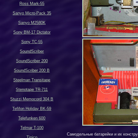
Ross Mark-55
Sanyo Micro-Pack 35
Sanyo M2580K
Sony BM-17 Dictator
Sony TC-55
SoundScriber
SoundScriber 200
SoundScriber 200 B
Steelman Transitape
Stenotape TR-711
Stuzzi Memocord 304 B
Tefifon Holiday BK-59
Telefunken 600
Telmar T-100
Самодельные батарейки и их констру
Tinico