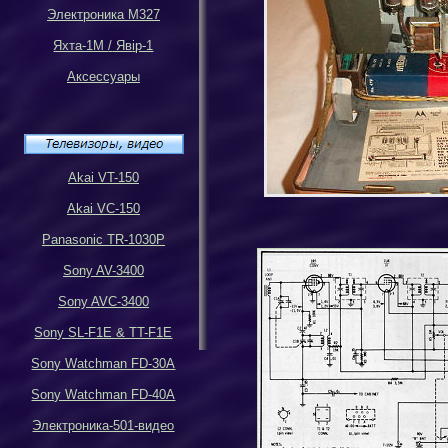
Электроника М327
Яхта-1М
/
Яв
i
р-1
Аксессуары
Akai VT-150
Akai VC-150
Panasonic TR-1030P
Sony AV-3400
Sony AVC-3400
Sony SL-F1E & TT-F1E
Sony Watchman FD-30A
Sony Watchman FD-40A
Электроника-501-видео