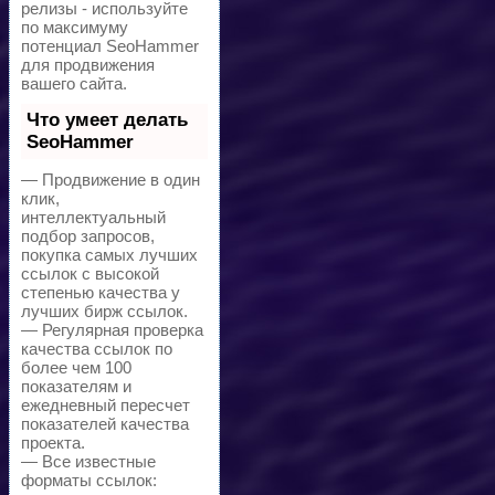
релизы - используйте
по максимуму
потенциал SeoHammer
для продвижения
вашего сайта.
Что умеет делать
SeoHammer
— Продвижение в один
клик,
интеллектуальный
подбор запросов,
покупка самых лучших
ссылок с высокой
степенью качества у
лучших бирж ссылок.
— Регулярная проверка
качества ссылок по
более чем 100
показателям и
ежедневный пересчет
показателей качества
проекта.
— Все известные
форматы ссылок: