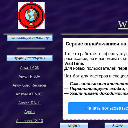
w
Сервис онлайн-записи на
Тот, кто работает в сфере услу
расписание, но и напоминать к
VisitTime.
Aiwa TP-30
Для новых пользователей
перв
Чат-бот для мастеров и специа
Aiwa TP-60R
—
Сам записывает клиентов
Andy Gard Recorder
—
Персонализирует скидки, 
—
Увеличивает доходимость
Answer ATR-102
Apolec RA-11
Начать пользовать
Apollo
Assmann TS 10