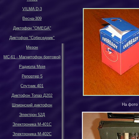
VILMA D-3
Весна-309
Диктофон
"OMEGA"
Диктофон
"
Собеседник
"
Мезон
МС-61 - Магнитофон бортовой
Р
адиола Мрiя
Репортер 5
Спутник 401
Диктофон Топаз Д202
На фото 
Шпионский диктофон
Электрон 52Д
Электроника М-401С
Электроника М-402С