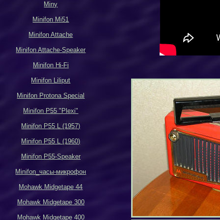
Miny
Minifon Mi51
Minifon Attache
Minifon Attache-Speaker
Minifon Hi-Fi
Minifon Liliput
Minifon Protona Special
Minifon P55 "Plexi"
Minifon P55 L (1957)
Minifon P55 L (1960)
Minifon P55-Speaker
Minifon_
часы-микрофон
Mohawk Midgetape
44
Mohawk Midgetape
300
Mohawk Midgetape
400