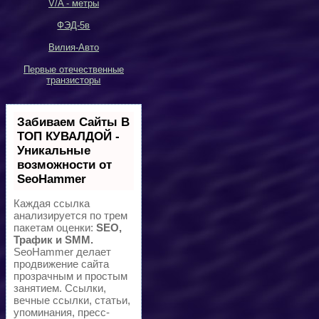
V/A -
метры
ФЭД-5в
Вилия-Авто
Первые отечественные
транзисторы
Забиваем Сайты В
ТОП КУВАЛДОЙ -
Уникальные
возможности от
SeoHammer
Каждая ссылка
анализируется по трем
пакетам оценки:
SEO,
Трафик и SMM.
SeoHammer делает
продвижение сайта
прозрачным и простым
занятием. Ссылки,
вечные ссылки, статьи,
упоминания, пресс-