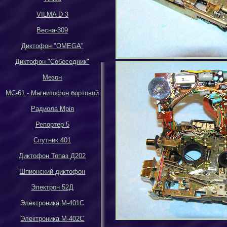
VILMA D-3
Весна-309
Диктофон
"OMEGA"
Диктофон
"
Собеседник
"
Мезон
МС-61 - Магнитофон бортовой
Р
адиола Мрiя
Репортер 5
Спутник 401
Диктофон Топаз Д202
Шпионский диктофон
Электрон 52Д
Электроника М-401С
Электроника М-402С