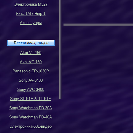
Электроника М327
Яхта-1М
/
Яв
i
р-1
Аксессуары
Akai VT-150
Akai VC-150
Panasonic TR-1030P
Sony AV-3400
Sony AVC-3400
Sony SL-F1E & TT-F1E
Sony Watchman FD-30A
Sony Watchman FD-40A
Электроника-501-видео