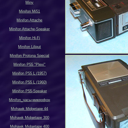
Miny
Minifon Mi51
Minifon Attache
Minifon Attache-Speaker
Minifon Hi-Fi
Minifon Liliput
Minifon Protona Special
Minifon P55 "Plexi"
Minifon P55 L (1957)
Minifon P55 L (1960)
Minifon P55-Speaker
Minifon_
часы-микрофон
Mohawk Midgetape
44
Mohawk Midgetape
300
Mohawk Midgetape
400