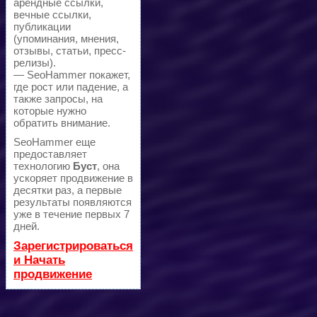
арендные ссылки,
вечные ссылки,
публикации
(упоминания, мнения,
отзывы, статьи, пресс-
релизы).
— SeoHammer покажет,
где рост или падение, а
также запросы, на
которые нужно
обратить внимание.
SeoHammer еще
предоставляет
технологию
Буст
, она
ускоряет продвижение в
десятки раз, а первые
результаты появляются
уже в течение первых 7
дней.
Зарегистрироваться
и Начать
продвижение