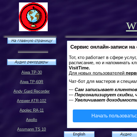
w
Сервис онлайн-записи на
Тот, кто работает в сфере услу
расписание, но и напоминать к
VisitTime.
Aiwa TP-30
Для новых пользователей
перв
Чат-бот для мастеров и специа
Aiwa TP-60R
—
Сам записывает клиентов
Andy Gard Recorder
—
Персонализирует скидки, 
—
Увеличивает доходимость
Answer ATR-102
Apolec RA-11
Начать пользовать
Apollo
Assmann TS 10