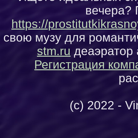
вечера? 
https://prostitutkikras
свою музу для романтич
stm.ru
деаэратор 
Регистрация комп
рас
(c) 2022 - V