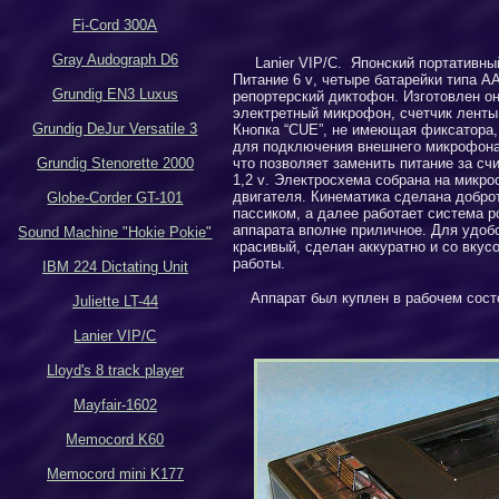
Fi-Cord 300A
Gray Audograph D6
Lanier VIP
/
C
. Японский портативны
Питание 6
v
, четыре батарейки типа А
Grundig EN3 Luxus
репортерский диктофон. Изготовлен о
электретный микрофон, счетчик ленты
Grundig DeJur Versatile 3
Кнопка “
CUE
”, не имеющая фиксатора,
для подключения внешнего микрофона 
Grundig Stenorette 2000
что позволяет заменить питание за с
1,2
v
. Электросхема собрана на микр
двигателя. Кинематика сделана добро
Globe-Corder GT-101
пассиком, а далее работает система р
аппарата вполне приличное. Для удоб
Sound Machine "Hokie Pokie"
красивый, сделан аккуратно и со вкус
работы.
IBM 224 Dictating Unit
Аппарат был куплен в рабочем состо
Juliette LT-44
Lanier VIP/C
Lloyd's 8 track player
Mayfair-1602
Memocord K60
Memocord mini K177