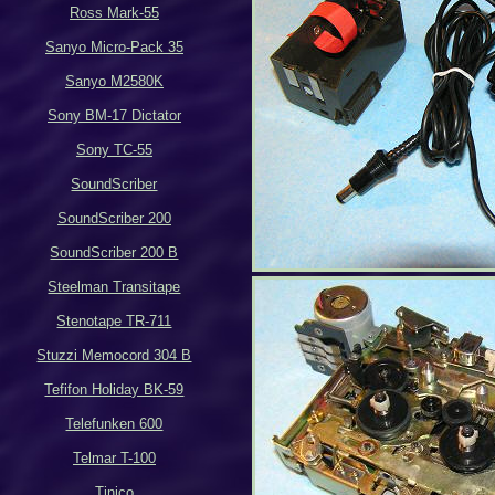
Ross Mark-55
Sanyo Micro-Pack 35
Sanyo M2580K
Sony BM-17 Dictator
Sony TC-55
SoundScriber
SoundScriber 200
SoundScriber 200 B
Steelman Transitape
Stenotape TR-711
Stuzzi Memocord 304 B
Tefifon Holiday BK-59
Telefunken 600
Telmar T-100
Tinico