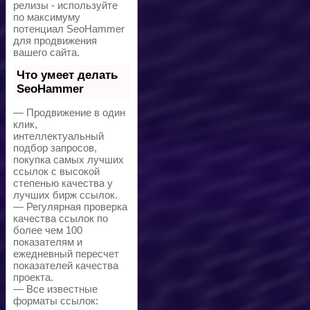
релизы - используйте
по максимуму
потенциал SeoHammer
для продвижения
вашего сайта.
Что умеет делать
SeoHammer
— Продвижение в один
клик,
интеллектуальный
подбор запросов,
покупка самых лучших
ссылок с высокой
степенью качества у
лучших бирж ссылок.
— Регулярная проверка
качества ссылок по
более чем 100
показателям и
ежедневный пересчет
показателей качества
проекта.
— Все известные
форматы ссылок: