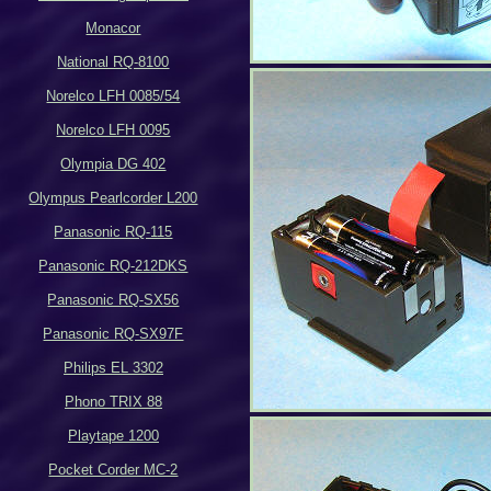
Monacor
National RQ-8100
Norelco LFH 0085/54
Norelco LFH 0095
Olympia DG 402
Olympus Pearlcorder L200
Panasonic RQ-115
Panasonic RQ-212DKS
Panasonic RQ-SX56
Panasonic RQ-SX97F
Philips EL 3302
Phono TRIX 88
Playtape 1200
Pocket Corder MC-2