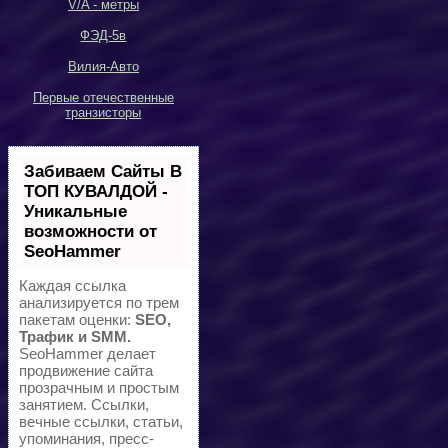
V/A -
метры
ФЭД-5в
Вилия-Авто
Первые отечественные
транзисторы
Забиваем Сайты В
ТОП КУВАЛДОЙ -
Уникальные
возможности от
SeoHammer
Каждая ссылка
анализируется по трем
пакетам оценки:
SEO,
Трафик и SMM.
SeoHammer делает
продвижение сайта
прозрачным и простым
занятием. Ссылки,
вечные ссылки, статьи,
упоминания, пресс-