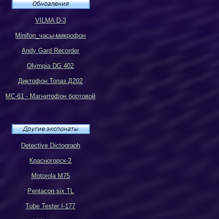
VILMA D-3
Minifon_
часы-микрофон
Andy Gard Recorder
Olympia DG 402
Диктофон Топаз Д202
МС-61 - Магнитофон бортовой
Detective Dictograph
Красногорск-2
Motorola M75
Pentacon six TL
Tube Tester I-177