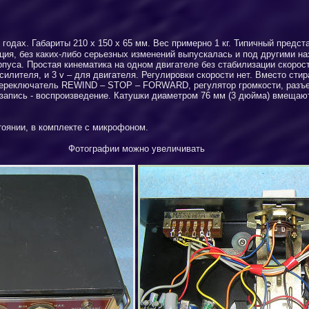
 годах. Габариты 210 х 150 х 65 мм. Вес примерно 1 кг. Типичный предс
ция, без каких-либо
серьезных
изменений выпускалась
и под
други
ми
на
рпуса. Простая кинематика на
одном двигателе
без стабилизации скорост
силителя, и 3
v
– для двигател
я
. Регулировки скорости нет. Вместо ст
переключатель
REWIND
–
STOP
–
FORWARD
, регулятор громкости, раз
запись - воспроизведение. Катушки диаметром 76 мм (3 дюйма) вмеща
тоянии
,
в комплекте с микрофоном.
Фотографии можно увеличивать