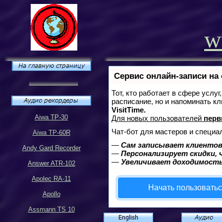
w
Сервис онлайн-записи на
Тот, кто работает в сфере услу
расписание, но и напоминать к
VisitTime.
Aiwa TP-30
Для новых пользователей
перв
Чат-бот для мастеров и специа
Aiwa TP-60R
—
Сам записывает клиентов
Andy Gard Recorder
—
Персонализирует скидки, 
—
Увеличивает доходимость
Answer ATR-102
Apolec RA-11
Начать пользовать
Apollo
Assmann TS 10