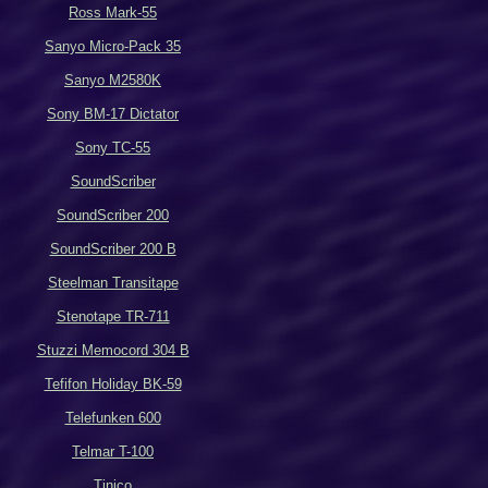
Ross Mark-55
Sanyo Micro-Pack 35
Sanyo M2580K
Sony BM-17 Dictator
Sony TC-55
SoundScriber
SoundScriber 200
SoundScriber 200 B
Steelman Transitape
Stenotape TR-711
Stuzzi Memocord 304 B
Tefifon Holiday BK-59
Telefunken 600
Telmar T-100
Tinico