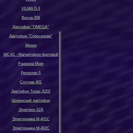
VILMA D-3
Весна-309
Диктофон
"OMEGA"
Диктофон
"
Собеседник
"
Мезон
МС-61 - Магнитофон бортовой
Р
адиола Мрiя
Репортер 5
Спутник 401
Диктофон Топаз Д202
Шпионский диктофон
Электрон 52Д
Электроника М-401С
Электроника М-402С