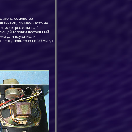
тавитель семейства
звани
ями
, причем
часто
не
и, электросхема на 4
ирающей головки постоянный
ъемы для наушника и
ют
ленту
примерно на 20 минут