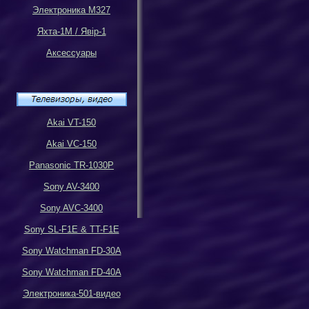
Электроника М327
Яхта-1М
/
Яв
i
р-1
Аксессуары
Akai VT-150
Akai VC-150
Panasonic TR-1030P
Sony AV-3400
Sony AVC-3400
Sony SL-F1E & TT-F1E
Sony Watchman FD-30A
Sony Watchman FD-40A
Электроника-501-видео