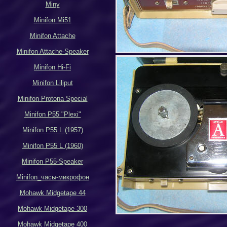
Miny
Minifon Mi51
Minifon Attache
Minifon Attache-Speaker
Minifon Hi-Fi
Minifon Liliput
Minifon Protona Special
Minifon P55 "Plexi"
Minifon P55 L (1957)
Minifon P55 L (1960)
Minifon P55-Speaker
Minifon_
часы-микрофон
Mohawk Midgetape
44
Mohawk Midgetape
300
Mohawk Midgetape
400