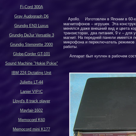
Fi-Cord 300A
Gray Audograph D6
A
pollo
. Изготовлен в Японии в 60-х
магнитофонов – игрушек. Эта конструк
Grundig EN3 Luxus
менялся даже внешний вид и цвета ко
транзисторах, два питания, 9
v
– для у
Grundig DeJur Versatile 3
магнит. На
передней
панели имеется 
микрофона и переключатель режимов 
Grundig Stenorette 2000
работы.
Globe-Corder GT-101
Аппарат был куплен в рабочем сос
Sound Machine "Hokie Pokie"
IBM 224 Dictating Unit
Juliette LT-44
Lanier VIP/C
Lloyd's 8 track player
Mayfair-1602
Memocord K60
Memocord mini K177