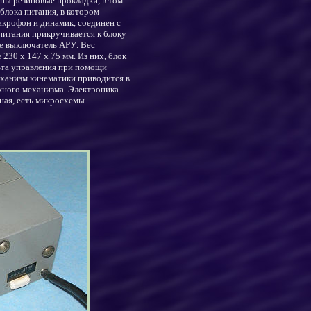
ны резиновые прокладки, в том
блока питания, в котором
икрофон и динамик, соединен с
питания прикручивается к блоку
же выключатель АРУ
. Вес
е 230 х 147 х 75 мм
.
Из них, блок
ьта управления при помощи
еханизм
кинематики
приводится в
жного механизма.
Электроника
ная, есть микросхемы.