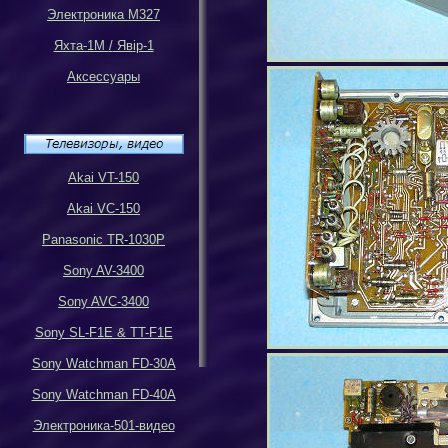
Электроника М327
Яхта-1М
/
Яв
i
р-1
Аксессуары
Akai VT-150
Akai VC-150
Panasonic TR-1030P
Sony AV-3400
Sony AVC-3400
Sony SL-F1E & TT-F1E
Sony Watchman FD-30A
Sony Watchman FD-40A
Электроника-501-видео