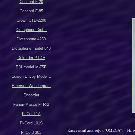
Concord F-20
Concord F-85
Crown CTD-2200
Dictaphone Dictet
Dictaphone 4250
Dictaphone model 848
Dokorder PT-4H
EDI model M-75B
Edison Envoy Model 1
Emerson Wondergram
Encorder
Fanon-Masco FTR-2
Fi-Cord 1A
Fi-Cord 101S
Кассетный д
иктофон
"OMEGA"
. Изго
Fi-Cord 303