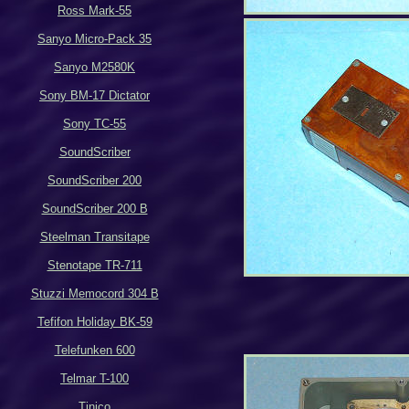
Ross Mark-55
Sanyo Micro-Pack 35
Sanyo M2580K
Sony BM-17 Dictator
Sony TC-55
SoundScriber
SoundScriber 200
SoundScriber 200 B
Steelman Transitape
Stenotape TR-711
Stuzzi Memocord 304 B
Tefifon Holiday BK-59
Telefunken 600
Telmar T-100
Tinico