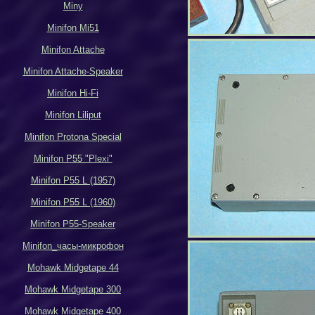
Miny
Minifon Mi51
Minifon Attache
Minifon Attache-Speaker
Minifon Hi-Fi
Minifon Liliput
Minifon Protona Special
Minifon P55 "Plexi"
Minifon P55 L (1957)
Minifon P55 L (1960)
Minifon P55-Speaker
Minifon_
часы-микрофон
Mohawk Midgetape
44
Mohawk Midgetape
300
Mohawk Midgetape
400