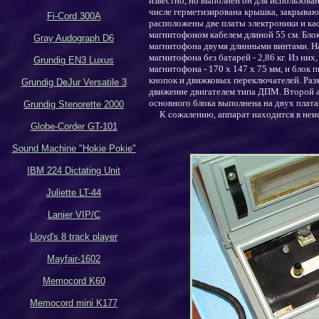
известно, но выполнен он для использова
числе герметизирована крышка, закрывающ
Fi-Cord 300A
расположены две платы электроники и кас
магнитофоном кабелем длиной 55 см. Блок
Gray Audograph D6
магнитофона двумя длинными винтами. Н
магнитофона
без батарей -
2
,86
кг.
Из них,
Grundig EN3 Luxus
магнитофона - 170 х
1
47 х 75 мм, и блок п
кнопок
и
движковых переключателей.
Раз
Grundig DeJur Versatile 3
движение двигателем типа ДПМ.
Второй 
основного блока выполнена на двух плата
Grundig Stenorette 2000
К сожалению, аппарат находится в неи
Globe-Corder GT-101
Sound Machine "Hokie Pokie"
IBM 224 Dictating Unit
Juliette LT-44
Lanier VIP/C
Lloyd's 8 track player
Mayfair-1602
Memocord K60
Memocord mini K177