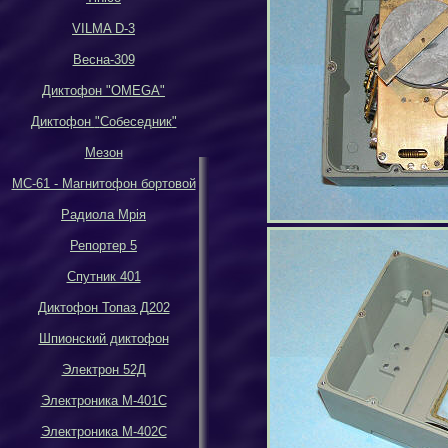
VILMA D-3
Весна-309
Диктофон
"OMEGA"
Диктофон
"
Собеседник
"
Мезон
МС-61 - Магнитофон бортовой
Р
адиола Мрiя
Репортер 5
Спутник 401
Диктофон Топаз Д202
Шпионский диктофон
Электрон 52Д
Электроника М-401С
Электроника М-402С