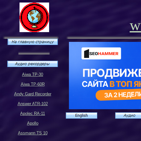
w
Aiwa TP-30
Aiwa TP-60R
Andy Gard Recorder
Answer ATR-102
Apolec RA-11
Apollo
Assmann TS 10