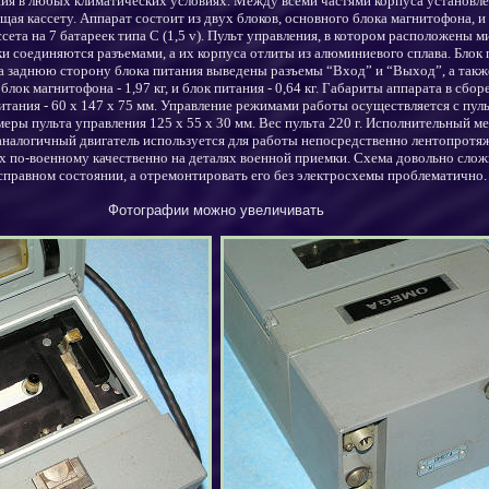
ния в любых климатических условиях. Между всеми частями корпуса установле
ая кассету. Аппарат состоит из двух блоков, основного блока магнитофона, и 
сета на 7 батареек типа
C
(1,5
v
). Пульт управления, в котором расположены м
и соединяются разъемами, а их корпуса отлиты из алюминиевого сплава. Блок 
а заднюю сторону блока питания выведены разъемы “Вход” и “Выход”
, а так
 блок магнитофона - 1,97 кг, и блок питания - 0,64 кг.
Габариты
аппарата в сбор
итания - 60 х 147 х 75 мм.
Управление режимами работы осуществляется с пул
меры пульта управления 125 х 55 х 30 мм.
В
ес пульта 220 г.
Исполнительный м
аналогичный двигатель используется
д
ля работы непосредственно лентопротя
х по-военному качественно на деталях военной приемки. Схема довольно слож
справном состоянии,
а
отремонтировать его без электросхемы проблематично.
Фотографии можно увеличивать