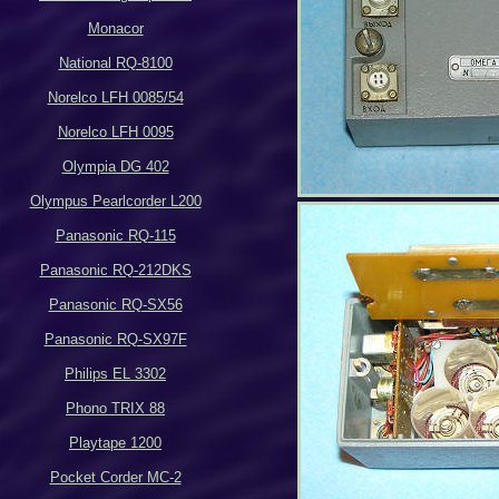
Monacor
National RQ-8100
Norelco LFH 0085/54
Norelco LFH 0095
Olympia DG 402
Olympus Pearlcorder L200
Panasonic RQ-115
Panasonic RQ-212DKS
Panasonic RQ-SX56
Panasonic RQ-SX97F
Philips EL 3302
Phono TRIX 88
Playtape 1200
Pocket Corder MC-2