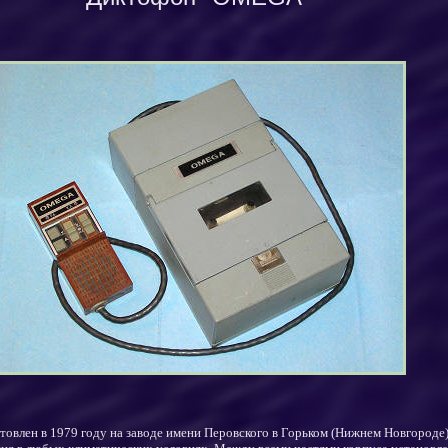
товлен в 197
9
году на
заводе имени Перовского в Горьком (Нижнем Новгороде)