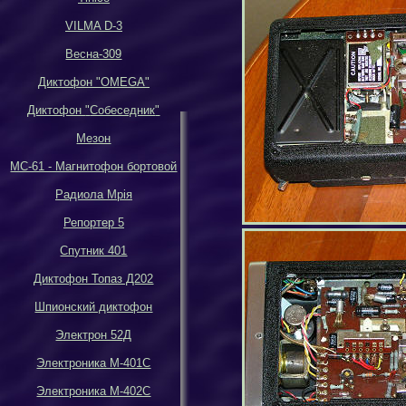
VILMA D-3
Весна-309
Диктофон
"OMEGA"
Диктофон
"
Собеседник
"
Мезон
МС-61 - Магнитофон бортовой
Р
адиола Мрiя
Репортер 5
Спутник 401
Диктофон Топаз Д202
Шпионский диктофон
Электрон 52Д
Электроника М-401С
Электроника М-402С