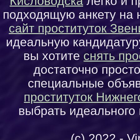
Кисловодска
легко и п
подходящую анкету на 
сайт проституток Звен
идеальную кандидатуру
вы хотите
снять пр
достаточно прост
специальные объяв
проституток Нижнег
выбрать идеального 
(c) 2022 - V