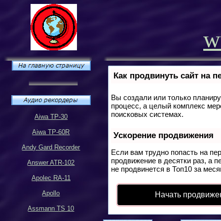
w
Как продвинуть сайт на п
Вы создали или только планируе
процесс, а целый комплекс мер
поисковых системах.
Aiwa TP-30
Aiwa TP-60R
Ускорение продвижения
Andy Gard Recorder
Если вам трудно попасть на пе
продвижение в десятки раз, а п
Answer ATR-102
не продвинется в Топ10 за меся
Apolec RA-11
Apollo
Начать продвиже
Assmann TS 10