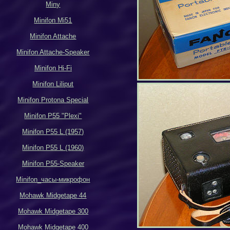
Miny
Minifon Mi51
Minifon Attache
Minifon Attache-Speaker
Minifon Hi-Fi
Minifon Liliput
Minifon Protona Special
Minifon P55 "Plexi"
Minifon P55 L (1957)
Minifon P55 L (1960)
Minifon P55-Speaker
Minifon_
часы-микрофон
Mohawk Midgetape
44
Mohawk Midgetape
300
Mohawk Midgetape
400