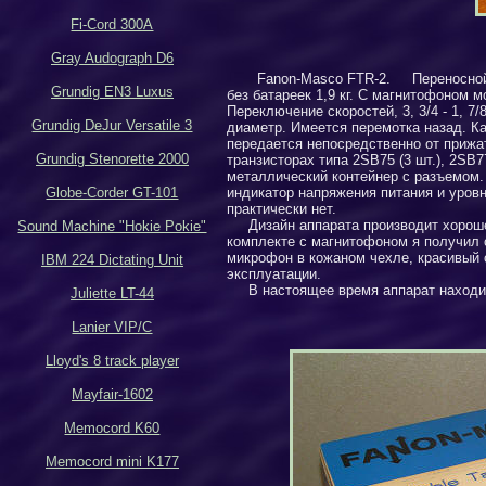
Fi-Cord 300A
Gray Audograph D6
Fanon-Masco FTR-2
. Переносной 
Grundig EN3 Luxus
без батареек 1,9 кг. С магнитофоном 
Переключение скоростей, 3,
3/4 - 1
,
7/
Grundig DeJur Versatile 3
диаметр. Имеется перемотка назад. К
передается непосредственно от прижат
Grundig Stenorette 2000
транзисторах типа
2SB
75
(
3 шт.),
2SB
7
металлический контейнер с разъемом.
Globe-Corder GT-101
индикатор напряжения питания и уровн
практически нет.
Дизайн аппарата производит хорош
Sound Machine "Hokie Pokie"
комплекте с магнитофоном я получил 
микрофон в кожаном чехле, красивый 
IBM 224 Dictating Unit
эксплуатации.
В настоящее время аппарат находи
Juliette LT-44
Lanier VIP/C
Lloyd's 8 track player
Mayfair-1602
Memocord K60
Memocord mini K177