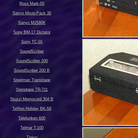
Ross Mark-55
Sanyo Micro-Pack 35
Sanyo M2580K
Sony BM-17 Dictator
Sony TC-55
SoundScriber
SoundScriber 200
SoundScriber 200 B
Steelman Transitape
Stenotape TR-711
Stuzzi Memocord 304 B
Tefifon Holiday BK-59
Telefunken 600
Telmar T-100
Tinico