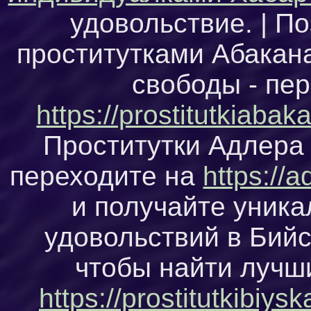
удовольствие. | П
проститутками Абакан
свободы - пе
https://prostitutkiabak
Проститутки Адлера 
переходите на
https://a
и получайте уника
удовольствий в Бий
чтобы найти лучши
https://prostitutkibiys