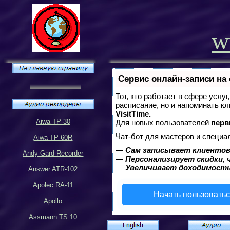
w
Сервис онлайн-записи на
Тот, кто работает в сфере услу
расписание, но и напоминать к
VisitTime.
Aiwa TP-30
Для новых пользователей
перв
Чат-бот для мастеров и специа
Aiwa TP-60R
—
Сам записывает клиентов
Andy Gard Recorder
—
Персонализирует скидки, 
—
Увеличивает доходимость
Answer ATR-102
Apolec RA-11
Начать пользовать
Apollo
Assmann TS 10