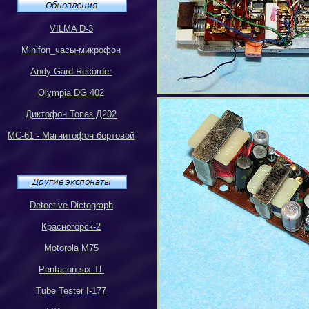
VILMA D-3
Minifon_
часы-микрофон
Andy Gard Recorder
Olympia DG 402
Диктофон Топаз Д202
МС-61 - Магнитофон бортовой
Detective Dictograph
Красногорск-2
Motorola M75
Pentacon six TL
Tube Tester I-177