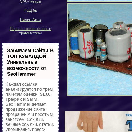
V/A -
метры
ФЭД-5в
Вилия-Авто
Первые отечественные
транзисторы
Забиваем Сайты В
ТОП КУВАЛДОЙ -
Уникальные
возможности от
SeoHammer
Каждая ссылка
анализируется по трем
пакетам оценки:
SEO,
Трафик и SMM.
SeoHammer делает
продвижение сайта
прозрачным и простым
занятием. Ссылки,
вечные ссылки, статьи,
упоминания, пресс-