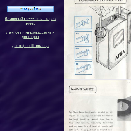
Ламповый кассетный стерео
плеер
Ламповый микрокассетный
диктофон
Диктофон Штирлица