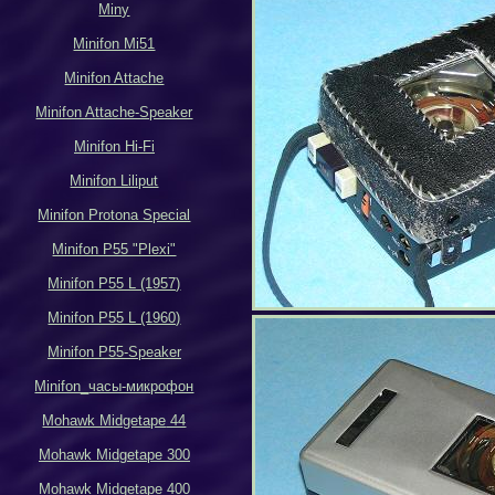
Miny
Minifon Mi51
Minifon Attache
Minifon Attache-Speaker
Minifon Hi-Fi
Minifon Liliput
Minifon Protona Special
Minifon P55 "Plexi"
Minifon P55 L (1957)
Minifon P55 L (1960)
Minifon P55-Speaker
Minifon_
часы-микрофон
Mohawk Midgetape
44
Mohawk Midgetape
300
Mohawk Midgetape
400