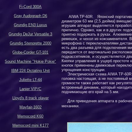
Fi-Cord 300A
Gray Audograph D6
AIWA TP
-60
R
. Японский портати
диаметром 63 мм (2,5 дюйма) вмещаю
Grundig EN3 Luxus
игрушек
аппарат выделяется проработ
прилично. Однако
, как и в других под
Grundig DeJur Versatile 3
приятно подержать в руках. Алюминие
ремешок, и чехол из кожзаменителя. 
Grundig Stenorette 2000
микрофона с переключателями дистан
есть два разъема для подключения 
передается от вертикально расположен
Globe-Corder GT-101
подкассетников, и осуществляется дв
К
нопки управления в ущерб простоте 
Sound Machine "Hokie Pokie"
кнопок применены движковые переключ
упрощения конструкции.
IBM 224 Dictating Unit
Электрическая схема
AIWA TP
-60
R
головка настоящая, а не постоянный м
Juliette LT-44
громкости также работает как регулят
встроенный динамик, который находит
Lanier VIP/C
поднимающие
его
край на 5 мм.
Lloyd's 8 track player
Д
ля приведения
аппарата
в рабоче
механики
.
Mayfair-1602
Memocord K60
Memocord mini K177