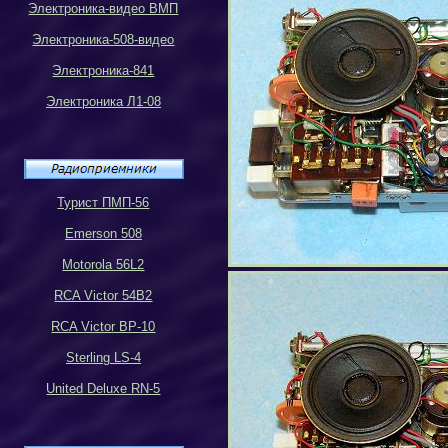
Электроника-видео ВМП
Электроника-508-видео
Электроника-841
Электроника Л1-08
Турист ПМП-56
Emerson 508
Motorola 56L2
RCA Victor 54B2
RCA Victor BP-10
Sterling LS-4
United Deluxe RN-5