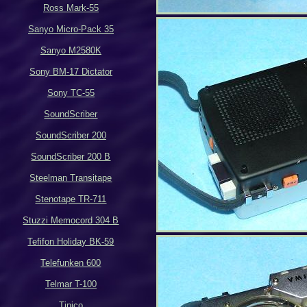
Ross Mark-55
Sanyo Micro-Pack 35
Sanyo M2580K
Sony BM-17 Dictator
Sony TC-55
SoundScriber
SoundScriber 200
SoundScriber 200 B
Steelman Transitape
Stenotape TR-711
Stuzzi Memocord 304 B
Tefifon Holiday BK-59
Telefunken 600
Telmar T-100
Tinico