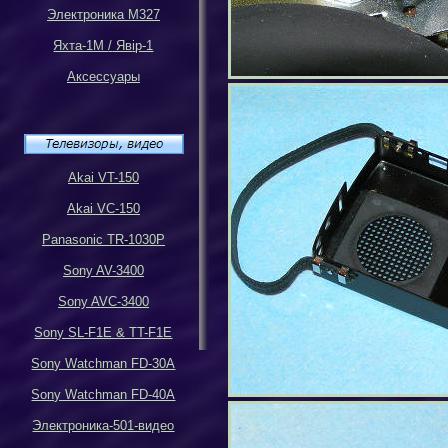
Электроника М327
Яхта-1М
/
Яв
i
р-1
Аксессуары
Akai VT-150
Akai VC-150
Panasonic TR-1030P
Sony AV-3400
Sony AVC-3400
Sony SL-F1E & TT-F1E
Sony Watchman FD-30A
Sony Watchman FD-40A
Электроника-501-видео