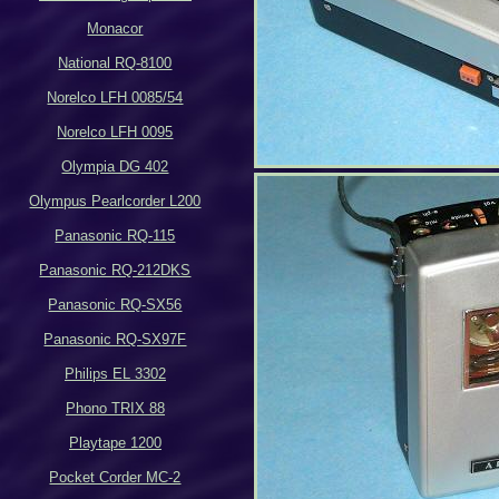
Monacor
National RQ-8100
Norelco LFH 0085/54
Norelco LFH 0095
Olympia DG 402
Olympus Pearlcorder L200
Panasonic RQ-115
Panasonic RQ-212DKS
Panasonic RQ-SX56
Panasonic RQ-SX97F
Philips EL 3302
Phono TRIX 88
Playtape 1200
Pocket Corder MC-2